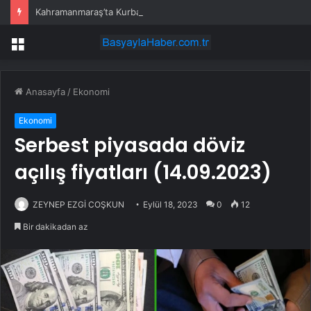
Kahramanmaraş’ta Kurban Keserken Yaralanma
Menü
Anasayfa
/
Ekonomi
Ekonomi
Serbest piyasada döviz
açılış fiyatları (14.09.2023)
ZEYNEP EZGİ COŞKUN
Eylül 18, 2023
0
12
Bir dakikadan az