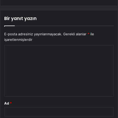
Bir yanıt yazın
E-posta adresiniz yayınlanmayacak.
Gerekli alanlar
*
ile
işaretlenmişlerdir
Y
o
r
u
m
*
Ad
*