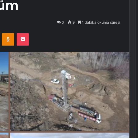
züm
0
9
1 dakika okuma süresi
VKontakte
Odnoklassniki
Pocket