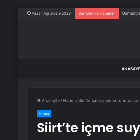
Osmaniye’
Pazar, Ağustos 9 2026
Son Dakika Haberleri
ANASAY
Anasayfa
/
Haber
/
Siirt’te içme suyu sorununa son
Haber
Siirt’te içme s