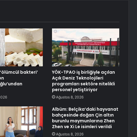
 ‘ölümcül bakteri’
YÖK-TPAO iş birliğiyle açılan
en
Açık Deniz Teknolojileri
oğlu’undan
programları sektöre nitelikli
personel yetiştiriyor
2026
Ağustos 8, 2026
Albüm: Belçika’daki hayvanat
bahçesinde doğan Çin altın
burunlu maymunlarına Zhen
Zhen ve Xi Le isimleri verildi
Ağustos 8, 2026