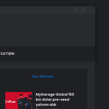
İLETIŞIM
Son Eklenen
MyGarage Global 150
bin dolar pre-seed
yatırım aldı