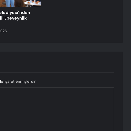
elediyesi’nden
ili Ebeveynlik
2026
le işaretlenmişlerdir