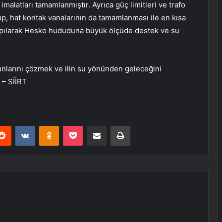
imalatları tamamlanmıştır. Ayrıca güç limitleri ve trafo
p, hat kontak vanalarının da tamamlanması ile en kısa
apılarak Hesko hududuna büyük ölçüde destek ve su
runlarını çözmek ve ilin su yönünden geleceğini
 – SİİRT
erest
Reddit
VKontakte
Odnoklassniki
Pocket
E-Posta ile paylaş
Yazdır