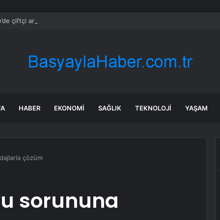
de çiftçi artan maliyetler nedeniyle tarlasını boş bıraktı
FA
HABER
EKONOMI
SAĞLIK
TEKNOLOJI
YAŞAM
dajlarla çözüm
uyu sorununa