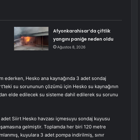
Afyonkarahisar’da çiftlik
yangını paniğe neden oldu
Ağustos 8, 2026
devam ederken, Hesko ana kaynağında 3 adet sondaj
rt’teki su sorununun çözümü için Hesko su kaynağının
an elde edilecek su sisteme dahil edilerek su sorunu
 3 adet Siirt Hesko havzası içmesuyu sondaj kuyusu
aşamasına gelmiştir. Toplamda her biri 120 metre
mlanmış, kuyulara 3 adet pompa indirilmiş, sınır