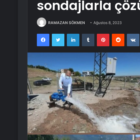
sondajlarla çö
RAMAZAN SÖKMEN
Ağustos 8, 2023
Facebook
Twitter
LinkedIn
Tumblr
Pinterest
Reddit