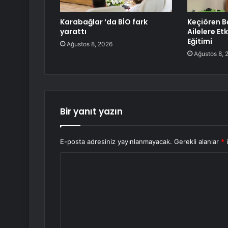
Karabağlar ‘da BİO fark
Keçiören B
yarattı
Ailelere Etk
Eğitimi
Ağustos 8, 2026
Ağustos 8, 
Bir yanıt yazın
E-posta adresiniz yayınlanmayacak.
Gerekli alanlar
*
i
Y
o
r
u
m