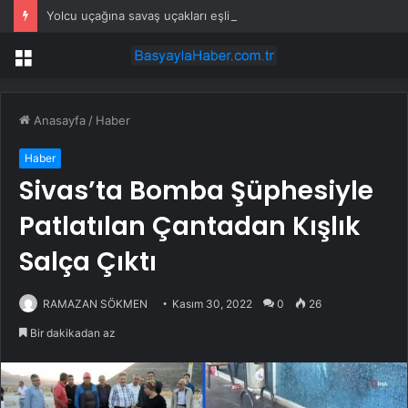
Yolcu uçağına savaş uçakları eşlik etti: Gerçek sonradan ortaya çıktı
Menü
Anasayfa
/
Haber
Haber
Sivas’ta Bomba Şüphesiyle
Patlatılan Çantadan Kışlık
Salça Çıktı
RAMAZAN SÖKMEN
Kasım 30, 2022
0
26
Bir dakikadan az