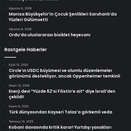
Ağustos 6, 2026
Manisa Büyükşehir’in Çocuk Şenlikleri Saruhanlı’da
Yüzleri Gülümsetti
Ağustos 6, 2026
Ordu’da uluslararası bisiklet heyecanı
Rastgele Haberler
Eylül 15, 2025
Circle’ın USDC büyümesi ve olumlu düzenlemeler
görünümü destekliyor, ancak Oppenheimer temkinli
Nisan 13, 2026
Enerji devi “Yüzde 62’si Filistin’e ait” diye İsrail’den
çekildi!
Kasım 6, 2025
Türk dünyasından Kayseri Talas’a görkemli veda
Temmuz 10, 2025
Kobani davasında kritik karar! Yurtdışı yasakları