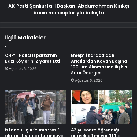
AK Parti Şanlıurfa İl Başkanı Abdurrahman Kırıkçı
basın mensuplarıyla buluştu
İlgili Makaleler
CHP’li Halıcı Isparta’nın
Emep’li Karaca’dan
Bazı Köylerini Ziyaret Etti
Arıcılardan Kovan Başına
100 Lira Alınmasına İlişkin
Ağustos 6, 2026
Soru Önergesi
Ağustos 6, 2026
İstanbul için ‘cumartesi’
43 yıl sonra öğrendiği
alarmı! Uyarılar turuncuya
gerçekle 1 milyar TL’lik