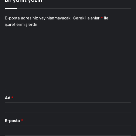
Bir yanıt yazın
E-posta adresiniz yayınlanmayacak.
Gerekli alanlar
*
ile
işaretlenmişlerdir
Y
o
r
u
m
*
Ad
*
E-posta
*