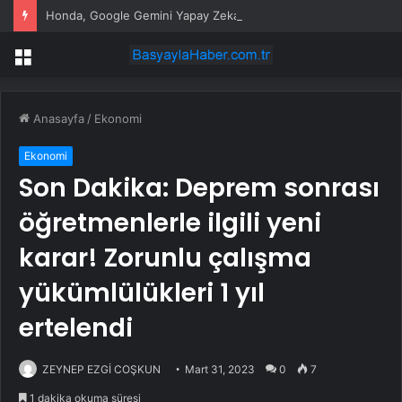
Honda, Google Gemini Yapay Zeka Asistanını Araçlarına Entegre Ediyor
Menü
Anasayfa
/
Ekonomi
Ekonomi
Son Dakika: Deprem sonrası
öğretmenlerle ilgili yeni
karar! Zorunlu çalışma
yükümlülükleri 1 yıl
ertelendi
ZEYNEP EZGİ COŞKUN
Mart 31, 2023
0
7
1 dakika okuma süresi