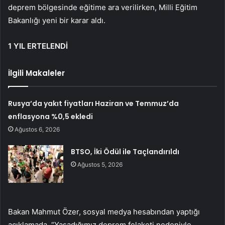
deprem bölgesinde eğitime ara verilirken, Milli Eğitim
Bakanlığı yeni bir karar aldı.
1 YIL ERTELENDİ
İlgili Makaleler
Rusya’da yakıt fiyatları Haziran ve Temmuz’da
enflasyona %0,5 ekledi
Ağustos 6, 2026
BTSO, İki Ödül ile Taçlandırıldı
Ağustos 5, 2026
Bakan Mahmut Özer, sosyal medya hesabından yaptığı
açıklamada, “Yaşadığımız deprem felaketi nedeniyle