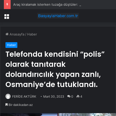
Araç kiralamak isterken tuzağa düştüler: Popüler sitenin birebir aynısını yaptılar
Menü
Anasayfa
/
Haber
Haber
Telefonda kendisini “polis”
olarak tanıtarak
dolandırıcılık yapan zanlı,
Osmaniye’de tutuklandı.
FERİDE AKTÜRK
Mart 30, 2023
0
4
Bir dakikadan az