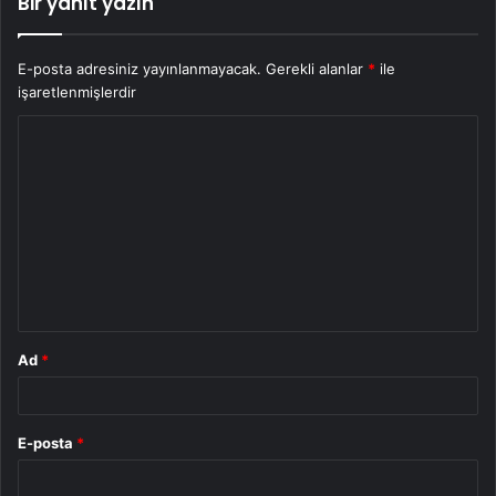
Bir yanıt yazın
E-posta adresiniz yayınlanmayacak.
Gerekli alanlar
*
ile
işaretlenmişlerdir
Y
o
r
u
m
*
Ad
*
E-posta
*