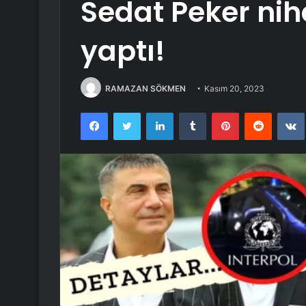
Sedat Peker ni
yaptı!
RAMAZAN SÖKMEN
Kasım 20, 2023
Facebook
Twitter
LinkedIn
Tumblr
Pinterest
Reddit