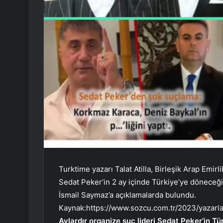
Turktime yazarı Talat Atilla, Birleşik Arap Emi
Sedat Peker’in 2 ay içinde Türkiye’ye döneceğin
İsmail Saymaz’a açıklamalarda bulundu.
Kaynak:
https://www.sozcu.com.tr/2023/yazarl
Aylardır organize suç lideri Sedat Peker’in T