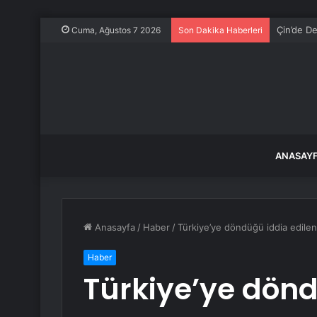
Çin’de De
Cuma, Ağustos 7 2026
Son Dakika Haberleri
ANASAY
Anasayfa
/
Haber
/
Türkiye’ye döndüğü iddia edilen
Haber
Türkiye’ye dönd