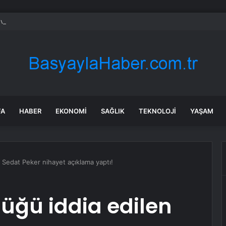
v Araçlar Yolları Ezdi, Elektrikli Araç Vergi Gelirini Kuruttu
FA
HABER
EKONOMI
SAĞLIK
TEKNOLOJI
YAŞAM
 Sedat Peker nihayet açıklama yaptı!
üğü iddia edilen