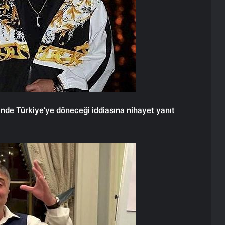
içinde Türkiye’ye döneceği iddiasına nihayet yanıt