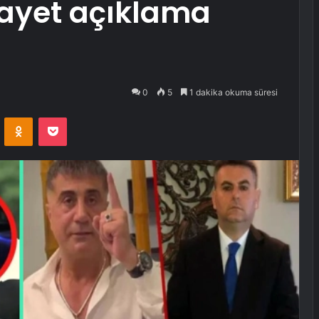
hayet açıklama
0
5
1 dakika okuma süresi
VKontakte
Odnoklassniki
Pocket