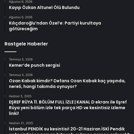
Ağustos 6, 2026
Kayıp Özkan Altunel Ölü Bulundu
Ağustos 6, 2026
Kılıçdaroğlu’ndan Özel’e: Partiyi kurultaya
götüreceğim
Rastgele Haberler
Temmuz 5, 2026
Kemer’de punch sergisi
Temmuz 5, 2026
Ozan Kabak kimdir? Defans Ozan Kabak kaç yaşında,
nereli, hangi takımda oynuyor?
Haziran 5, 2025
EŞREF RÜYA 11. BÖLÜM FULL İZLE | KANAL D ekranı ile Eşref
Rüya yeni bölüm izle tek parça HD ve kesintisiz izleme
linki!
Haziran 21, 2025
İstanbul PENDİK su kesintisi! 20-21 Haziran İSKİ Pendik