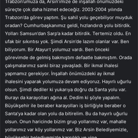
Trabzon’umuza da, Arsin’imize de inşallah önümüzdeki
süreçte çok daha hizmet edeceğiz. 2003-2004 yılında
Trabzon’da görev yaptım. Şu sahil yolu geçebiliyor muyduk
oradan? Cumhurbaşkanımız geldi, hızlandırdı yolu bitirdik.
Yolları Samsun’dan Sarp’a kadar bitirdik. Tertemiz oldu. En
ufak bir sıkıntısı yok. Şimdi Arsin’de lazım olanlar var. Ben
biliyorum. Bir Atayurt yolumuz vardı. Ben önceki
görevimde de gelmiş bakmıştım defaatle bakmıştım. Orada
çalışmalarımız sanki biraz yavaşladı. Bir ikmal ihalesi
yapmamız gerekiyor. İnşallah önümüzdeki ay ikmal
ihalesini yaparak yolumuza devam ediyoruz. Hayırlı uğurlu
olsun. Şimdi dediler ki yukarıya doğru da Santa yolu var.
Burayı da karayolları ağına al. Dedim ki şöyle yapalım.
Büyükşehir ile beraber karayolları iş birliğiyle beraber o
Santa’ya kadar olan yolu da bitirelim. Bu da hayırlı uğurlu
olsun. Onun haricinde bizim grup yollarımız var, mahalle
yollarımız var köy yollarımız var. Biz Arsin Belediyemizle,
büyükşehir belediyemizle karşılıklı ve yine