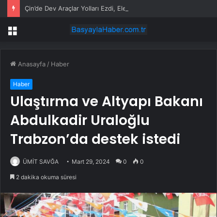
Çin’de Dev Araçlar Yolları Ezdi, Elektrikli Araç Vergi Gelirini Kuruttu
Menü
Anasayfa
/
Haber
Haber
Ulaştırma ve Altyapı Bakanı
Abdulkadir Uraloğlu
Trabzon’da destek istedi
ÜMİT SAVĞA
Mart 29, 2024
0
0
2 dakika okuma süresi