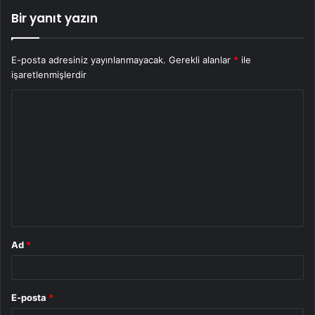
Bir yanıt yazın
E-posta adresiniz yayınlanmayacak.
Gerekli alanlar
*
ile
işaretlenmişlerdir
Y
o
r
u
m
*
Ad
*
E-posta
*