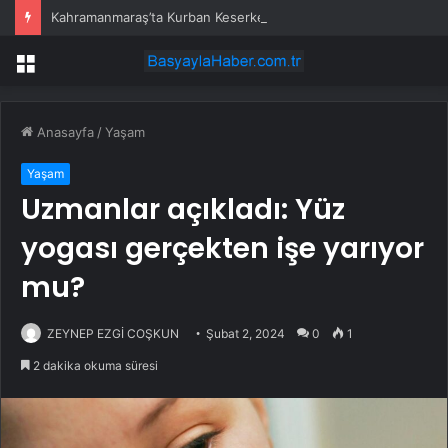
Kahramanmaraş’ta Kurban Keserken Yaralanma
Menü
Anasayfa
/
Yaşam
Yaşam
Uzmanlar açıkladı: Yüz
yogası gerçekten işe yarıyor
mu?
ZEYNEP EZGİ COŞKUN
Şubat 2, 2024
0
1
2 dakika okuma süresi