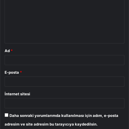
r
u
m
*
Ad
*
E-posta
*
İnternet sitesi
Daha sonraki yorumlarımda kullanılması için adım, e-posta
adresim ve site adresim bu tarayıcıya kaydedilsin.