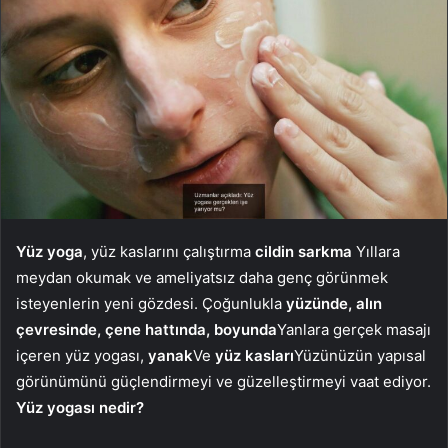
Yüz
yoga
, yüz kaslarını çalıştırma
cildin
sarkma
Yıllara
meydan okumak ve ameliyatsız daha genç görünmek
isteyenlerin yeni gözdesi. Çoğunlukla
yüzünde, alın
çevresinde, çene hattında, boyunda
Yanlara gerçek masajı
içeren yüz yogası,
yanak
Ve
yüz kasları
Yüzünüzün yapısal
görünümünü güçlendirmeyi ve güzelleştirmeyi vaat ediyor.
Yüz yogası nedir?