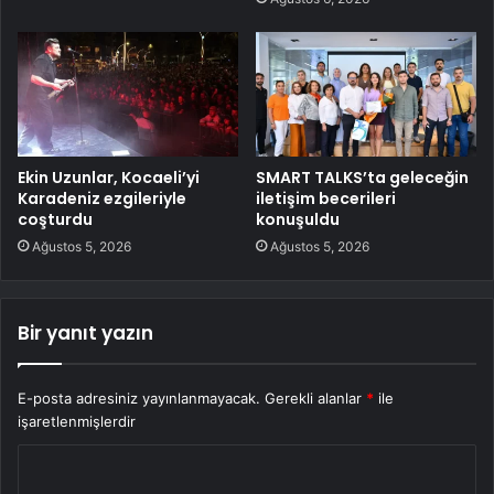
Ekin Uzunlar, Kocaeli’yi
SMART TALKS’ta geleceğin
Karadeniz ezgileriyle
iletişim becerileri
coşturdu
konuşuldu
Ağustos 5, 2026
Ağustos 5, 2026
Bir yanıt yazın
E-posta adresiniz yayınlanmayacak.
Gerekli alanlar
*
ile
işaretlenmişlerdir
Y
o