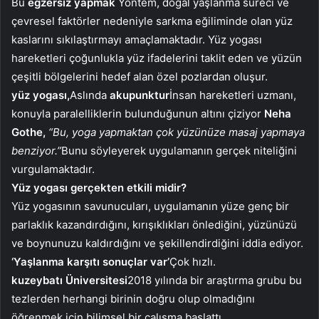
Bu
egzersiz yapmak
Yöntem, doğal yaşlanma süreci ve
çevresel faktörler nedeniyle sarkma eğiliminde olan yüz
kaslarını sıkılaştırmayı amaçlamaktadır. Yüz yogası
hareketleri çoğunlukla yüz ifadelerini taklit eden ve yüzün
çeşitli bölgelerini hedef alan özel pozlardan oluşur.
yüz yogası,
Aslında
akupunktur
İnsan hareketleri uzmanı,
konuyla paralelliklerin bulunduğunun altını çiziyor
Neha
Gothe,
“Bu, yoga yapmaktan çok yüzünüze masaj yapmaya
benziyor.”
Bunu söyleyerek uygulamanın gerçek niteliğini
vurgulamaktadır.
Yüz yogası gerçekten etkili midir?
Yüz yogasının savunucuları, uygulamanın yüze genç bir
parlaklık kazandırdığını, kırışıklıkları önlediğini, yüzünüzü
ve boynunuzu kaldırdığını ve şekillendirdiğini iddia ediyor.
‘Yaşlanma karşıtı sonuçlar var’
Çok hızlı.
kuzeybatı Üniversitesi
2018 yılında bir araştırma grubu bu
tezlerden herhangi birinin doğru olup olmadığını
öğrenmek için bilimsel bir çalışma başlattı.