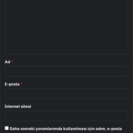
Y
o
r
u
m
*
Ad
*
E-posta
*
İnternet sitesi
Daha sonraki yorumlarımda kullanılması için adım, e-posta