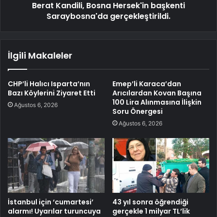
Berat Kandili, Bosna Hersek'in başkenti
Saraybosna'da gerçekleştirildi.
İlgili Makaleler
CHP’li Halıcı Isparta’nın
Emep’li Karaca’dan
Bazı Köylerini Ziyaret Etti
Arıcılardan Kovan Başına
100 Lira Alınmasına İlişkin
Ağustos 6, 2026
Soru Önergesi
Ağustos 6, 2026
İstanbul için ‘cumartesi’
43 yıl sonra öğrendiği
alarmı! Uyarılar turuncuya
gerçekle 1 milyar TL’lik