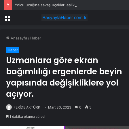
Yolcu uçağına savaş uçakları eşlik etti: Gerçek sonradan ortaya çıktı
Menü
Anasayfa
/
Haber
Haber
Uzmanlara göre ekran
bağımlılığı ergenlerde beyin
yapısında değişikliklere yol
açıyor.
FERİDE AKTÜRK
Mart 30, 2023
0
5
1 dakika okuma süresi