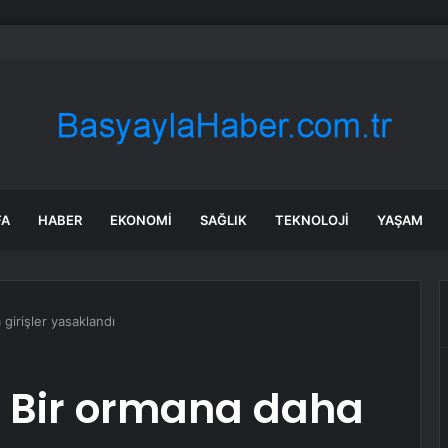
 uçağına savaş uçakları eşlik etti: Gerçek sonradan ortaya çıktı
FA
HABER
EKONOMI
SAĞLIK
TEKNOLOJI
YAŞAM
 girişler yasaklandı
: Bir ormana daha