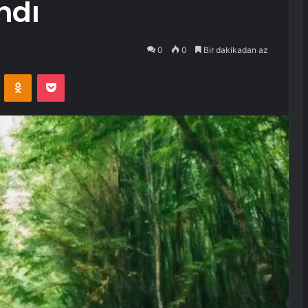
ndı
0
0
Bir dakikadan az
VKontakte
Odnoklassniki
Pocket