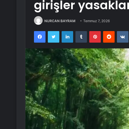
girişler yasakla
NURCAN BAYRAM
Temmuz 7, 2026
Facebook
Twitter
LinkedIn
Tumblr
Pinterest
Reddit