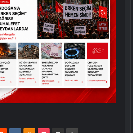
erest
Reddit
VKontakte
Odnoklassniki
Pocket
E-Posta ile paylaş
Yazdır