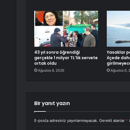
43 yıl sonra öğrendiği
Yasaklar pe
gerçekle 1 milyar TL’lik servete
ilçede dah
ortak oldu
girilmeyec
Ağustos 6, 2026
Ağustos 6, 
Bir yanıt yazın
E-posta adresiniz yayınlanmayacak.
Gerekli alanlar
*
i