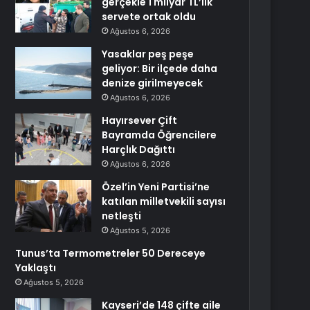
gerçekle 1 milyar TL’lik
servete ortak oldu
Ağustos 6, 2026
Yasaklar peş peşe
geliyor: Bir ilçede daha
denize girilmeyecek
Ağustos 6, 2026
Hayırsever Çift
Bayramda Öğrencilere
Harçlık Dağıttı
Ağustos 6, 2026
Özel’in Yeni Partisi’ne
katılan milletvekili sayısı
netleşti
Ağustos 5, 2026
Tunus’ta Termometreler 50 Dereceye
Yaklaştı
Ağustos 5, 2026
Kayseri’de 148 çifte aile