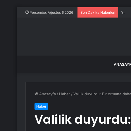
Yolcu
Perşembe, Ağustos 6 2026
Son Dakika Haberleri
ANASAY
Anasayfa
/
Haber
/
Valilik duyurdu: Bir ormana daha
Haber
Valilik duyurdu