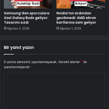
Samsung’dan sporculara
Nvidia’nın ardından
özel Galaxy Buds geliyor:
gecikmedi: AMD ekran
Tasarımı sızdı
kartlarına zam geliyor
Ağustos 3, 2026
Ağustos 1, 2026
Bir yanıt yazın
E-posta adresiniz yayınlanmayacak.
Gerekli alanlar
*
ile
işaretlenmişlerdir
Y
o
r
u
m