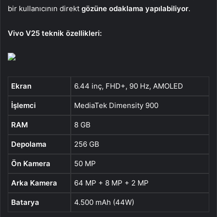
bir kullanıcının direkt
gözüne odaklama yapılabiliyor
.
Vivo V25 teknik özellikleri:
Ekran
6.44 inç, FHD+, 90 Hz, AMOLED
İşlemci
MediaTek Dimensity 900
RAM
8 GB
Depolama
256 GB
Ön Kamera
50 MP
Arka Kamera
64 MP + 8 MP + 2 MP
Batarya
4.500 mAh (44W)