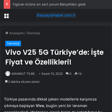
Figüran krizine en sert yorum Bahçeli’den geldi
Menü
Anasayfa
/
Teknoloji
Teknoloji
Vivo V25 5G Türkiye’de: İşte
Fiyat ve Özellikleri!
MAHMUT TİLBE
Kasım 15, 2022
0
14
2 dakika okuma süresi
Türkiye pazarında dikkat çeken modellerle karşımıza
çıkmaya başlayan
Vivo
, bugün yeni bir lansman