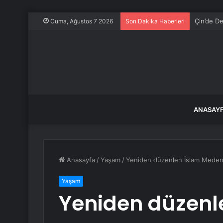
Temizlik 
Cuma, Ağustos 7 2026
Son Dakika Haberleri
ANASAY
Anasayfa
/
Yaşam
/
Yeniden düzenlen İslam Medeniye
Yaşam
Yeniden düzenl