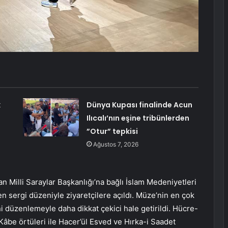
k
Dünya Kupası finalinde Acun
Ilıcalı’nın eşine tribünlerden
”Otur” tepkisi
Ağustos 7, 2026
an Milli Saraylar Başkanlığı’na bağlı İslam Medeniyetleri
 sergi düzeniyle ziyaretçilere açıldı. Müze’nin en çok
düzenlemeyle daha dikkat çekici hale getirildi. Hücre-
 Kâbe örtüleri ile Hacer’ül Esved ve Hırka-i Saadet