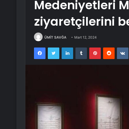
Medeniyetleri M
ziyaretçilerini b
ÜMİT SAVĞA
Mart 12, 2024
Facebook
Twitter
LinkedIn
Tumblr
Pinterest
Reddit