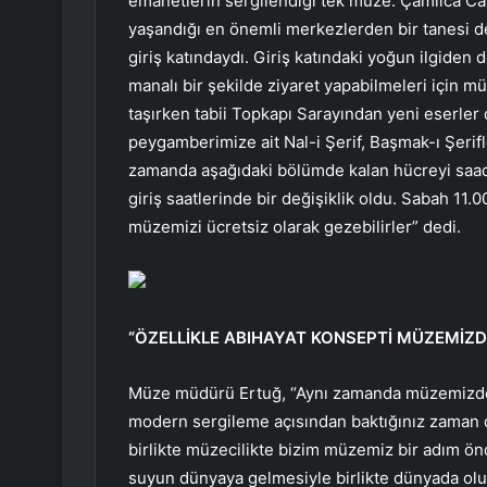
emanetlerin sergilendiği tek müze. Çamlıca Ca
yaşandığı en önemli merkezlerden bir tanesi d
giriş katındaydı. Giriş katındaki yoğun ilgiden 
manalı bir şekilde ziyaret yapabilmeleri için mü
taşırken tabii Topkapı Sarayından yeni eserler 
peygamberimize ait Nal-i Şerif, Başmak-ı Şerifle
zamanda aşağıdaki bölümde kalan hücreyi saade
giriş saatlerinde bir değişiklik oldu. Sabah 11.
müzemizi ücretsiz olarak gezebilirler” dedi.
“ÖZELLİKLE ABIHAYAT KONSEPTİ MÜZEMİZD
Müze müdürü Ertuğ, “Aynı zamanda müzemizde d
modern sergileme açısından baktığınız zaman dijit
birlikte müzecilikte bizim müzemiz bir adım ön
suyun dünyaya gelmesiyle birlikte dünyada oluşan