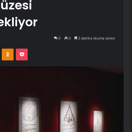
üzesi
ekliyor
0
0
2 dakika okuma süresi
VKontakte
Odnoklassniki
Pocket