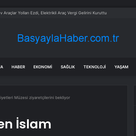
işçisinin ihbarıyla ortaya çıktı: Beyoğlu’nda sır ölüm
FA
HABER
EKONOMI
SAĞLIK
TEKNOLOJI
YAŞAM
tleri Müzesi ziyaretçilerini bekliyor
en İslam