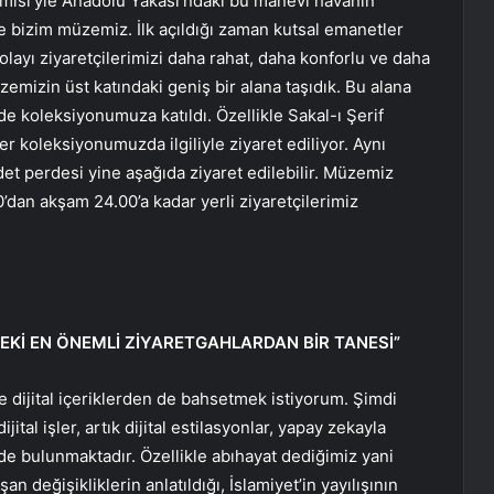
misi’yle Anadolu Yakası’ndaki bu manevi havanın
e bizim müzemiz. İlk açıldığı zaman kutsal emanetler
dolayı ziyaretçilerimizi daha rahat, daha konforlu ve daha
zemizin üst katındaki geniş bir alana taşıdık. Bu alana
de koleksiyonumuza katıldı. Özellikle Sakal-ı Şerif
r koleksiyonumuzda ilgiliyle ziyaret ediliyor. Aynı
t perdesi yine aşağıda ziyaret edilebilir. Müzemiz
00’dan akşam 24.00’a kadar yerli ziyaretçilerimiz
EKİ EN ÖNEMLİ ZİYARETGAHLARDAN BİR TANESİ”
ijital içeriklerden de bahsetmek istiyorum. Şimdi
al işler, artık dijital estilasyonlar, yapay zekayla
de bulunmaktadır. Özellikle abıhayat dediğimiz yani
 değişikliklerin anlatıldığı, İslamiyet’in yayılışının