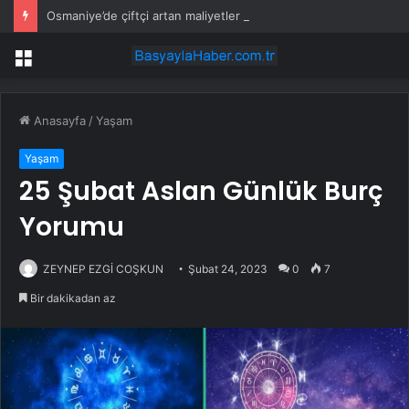
Osmaniye’de çiftçi artan maliyetler nedeniyle tarlasını boş bıraktı
Menü
Anasayfa
/
Yaşam
Yaşam
25 Şubat Aslan Günlük Burç
Yorumu
ZEYNEP EZGİ COŞKUN
Şubat 24, 2023
0
7
Bir dakikadan az