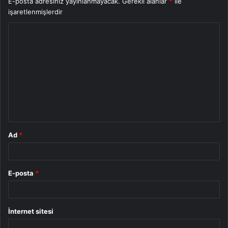
E-posta adresiniz yayınlanmayacak.
Gerekli alanlar
*
ile
işaretlenmişlerdir
Y
o
r
u
m
*
Ad
*
E-posta
*
İnternet sitesi