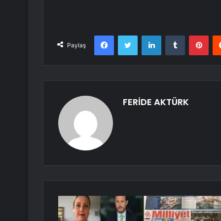
Facebook
Twitter
LinkedIn
Tumblr
Pint
Paylaş
FERİDE AKTÜRK