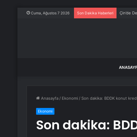
Çin’de De
Cuma, Ağustos 7 2026
Son Dakika Haberleri
ANASAY
Anasayfa
/
Ekonomi
/
Son dakika: BDDK konut kredisi
Ekonomi
Son dakika: BDD