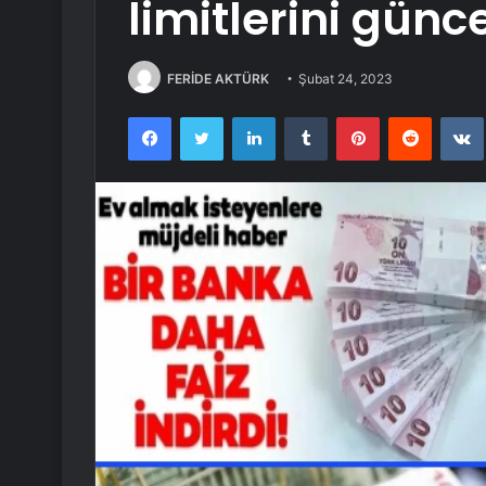
limitlerini günce
FERİDE AKTÜRK
Şubat 24, 2023
Facebook
Twitter
LinkedIn
Tumblr
Pinterest
Reddit