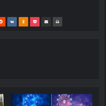
erest
Reddit
VKontakte
Odnoklassniki
Pocket
E-Posta ile paylaş
Yazdır