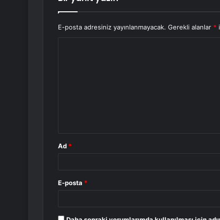
E-posta adresiniz yayınlanmayacak.
Gerekli alanlar
*
i
Y
o
r
u
m
*
Ad
*
E-posta
*
Daha sonraki yorumlarımda kullanılması için adı