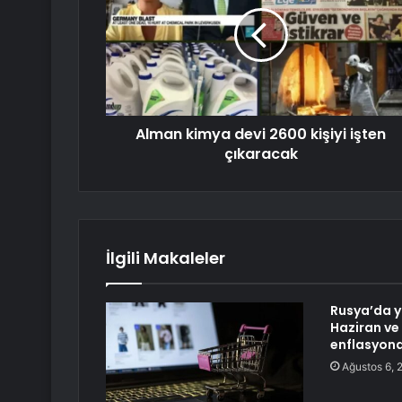
Alman kimya devi 2600 kişiyi işten
çıkaracak
İlgili Makaleler
Rusya’da ya
Haziran v
enflasyona
Ağustos 6, 