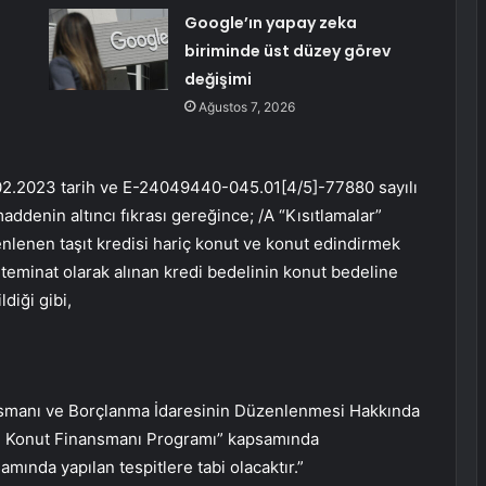
Google’ın yapay zeka
biriminde üst düzey görev
değişimi
Ağustos 7, 2026
3.02.2023 tarih ve E-24049440-045.01[4/5]-77880 sayılı
ddenin altıncı fıkrası gereğince; /A “Kısıtlamalar”
zenlenen taşıt kredisi hariç konut ve konut edindirmek
e teminat olarak alınan kredi bedelinin konut bedeline
diği gibi,
ansmanı ve Borçlanma İdaresinin Düzenlenmesi Hakkında
 Konut Finansmanı Programı” kapsamında
amında yapılan tespitlere tabi olacaktır.”