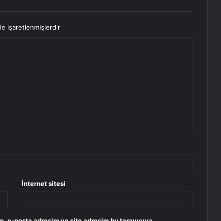
le işaretlenmişlerdir
İnternet sitesi
m, e-posta adresim ve site adresim bu tarayıcıya