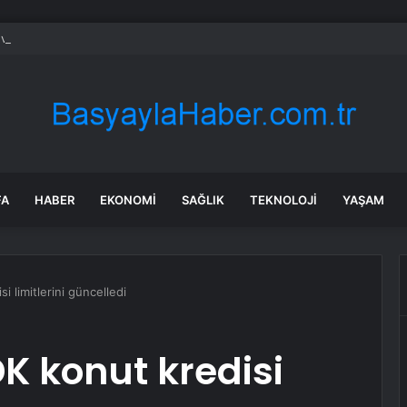
v Araçlar Yolları Ezdi, Elektrikli Araç Vergi Gelirini Kuruttu
FA
HABER
EKONOMI
SAĞLIK
TEKNOLOJI
YAŞAM
 limitlerini güncelledi
K konut kredisi