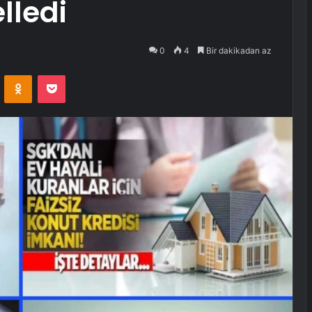
lledi
0
4
Bir dakikadan az
VKontakte
Odnoklassniki
Pocket