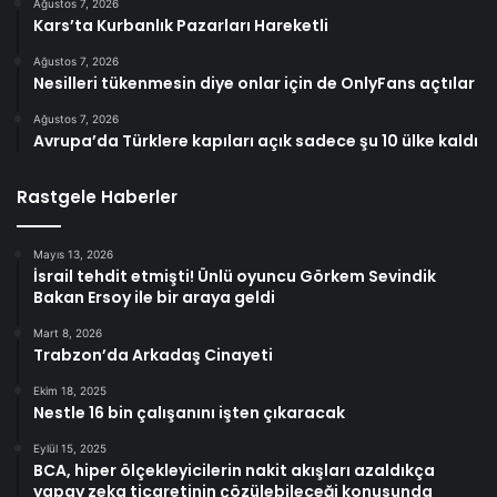
Ağustos 7, 2026
Kars’ta Kurbanlık Pazarları Hareketli
Ağustos 7, 2026
Nesilleri tükenmesin diye onlar için de OnlyFans açtılar
Ağustos 7, 2026
Avrupa’da Türklere kapıları açık sadece şu 10 ülke kaldı
Rastgele Haberler
Mayıs 13, 2026
İsrail tehdit etmişti! Ünlü oyuncu Görkem Sevindik
Bakan Ersoy ile bir araya geldi
Mart 8, 2026
Trabzon’da Arkadaş Cinayeti
Ekim 18, 2025
Nestle 16 bin çalışanını işten çıkaracak
Eylül 15, 2025
BCA, hiper ölçekleyicilerin nakit akışları azaldıkça
yapay zeka ticaretinin çözülebileceği konusunda