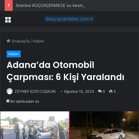
İstanbul KÜÇÜKÇEKMECE su kesintisi! 23-24 Temmuz İSKİ Küçükçekmece su kesintisi ne zaman bitecek, sular ne zaman gelecek?
Menü
Anasayfa
/
Haber
Haber
Adana’da Otomobil
Çarpması: 6 Kişi Yaralandı
ZEYNEP EZGİ COŞKUN
Ağustos 10, 2023
0
5
Bir dakikadan az