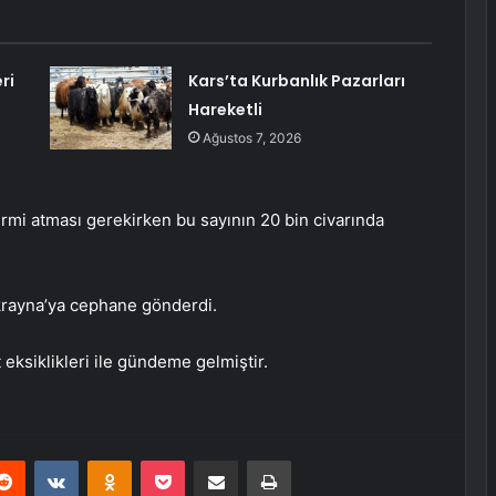
ri
Kars’ta Kurbanlık Pazarları
Hareketli
Ağustos 7, 2026
mi atması gerekirken bu sayının 20 bin civarında
rayna’ya cephane gönderdi.
eksiklikleri ile gündeme gelmiştir.
erest
Reddit
VKontakte
Odnoklassniki
Pocket
E-Posta ile paylaş
Yazdır