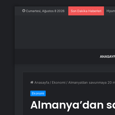
180 b
Cumartesi, Ağustos 8 2026
Son Dakika Haberleri
ANASAY
Anasayfa
/
Ekonomi
/
Almanya’dan savunmaya 20 mi
Ekonomi
Almanya’dan 