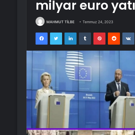
milyar euro yat
MAHMUT TİLBE
Temmuz 24, 2023
Facebook
Twitter
LinkedIn
Tumblr
Pinterest
Reddit