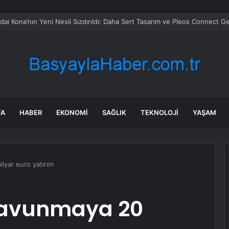
in tane arıyı tek bir amaç doğaya saldılar
FA
HABER
EKONOMI
SAĞLIK
TEKNOLOJI
YAŞAM
lyar euro yatırım
savunmaya 20