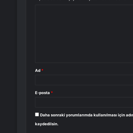
Y
o
r
u
m
*
Ad
*
E-posta
*
Daha sonraki yorumlarımda kullanılması için adı
kaydedilsin.