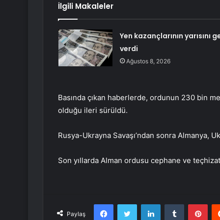
İlgili Makaleler
Yen kazançlarının yarısını ge
verdi
Ağustos 8, 2026
Basında çıkan haberlerde, ordunun 230 bin mer
olduğu ileri sürüldü.
Rusya-Ukrayna Savaşı’ndan sonra Almanya, Uk
Son yıllarda Alman ordusu cephane ve teçhizat 
Facebook
Twitter
LinkedIn
Tumblr
Pint
Paylaş