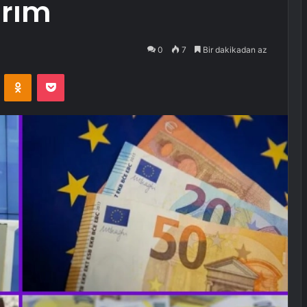
ırım
0
7
Bir dakikadan az
VKontakte
Odnoklassniki
Pocket