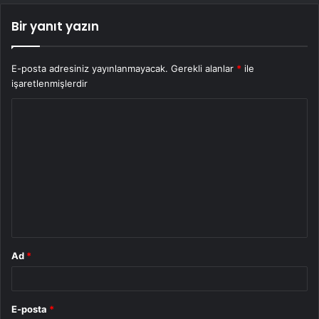
Bir yanıt yazın
E-posta adresiniz yayınlanmayacak.
Gerekli alanlar
*
ile
işaretlenmişlerdir
Y
o
r
u
m
*
Ad
*
E-posta
*