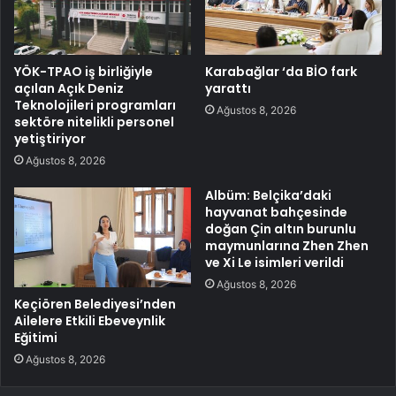
YÖK-TPAO iş birliğiyle
Karabağlar ‘da BİO fark
açılan Açık Deniz
yarattı
Teknolojileri programları
Ağustos 8, 2026
sektöre nitelikli personel
yetiştiriyor
Ağustos 8, 2026
Albüm: Belçika’daki
hayvanat bahçesinde
doğan Çin altın burunlu
maymunlarına Zhen Zhen
ve Xi Le isimleri verildi
Ağustos 8, 2026
Keçiören Belediyesi’nden
Ailelere Etkili Ebeveynlik
Eğitimi
Ağustos 8, 2026