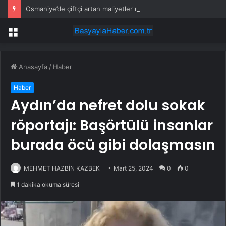
Osmaniye’de çiftçi artan maliyetler nedeniyle tarlasını boş bıraktı
Menü
Anasayfa
/
Haber
Haber
Aydın’da nefret dolu sokak
röportajı: Başörtülü insanlar
burada öcü gibi dolaşmasın
MEHMET HAZBİN KAZBEK
Mart 25, 2024
0
0
1 dakika okuma süresi