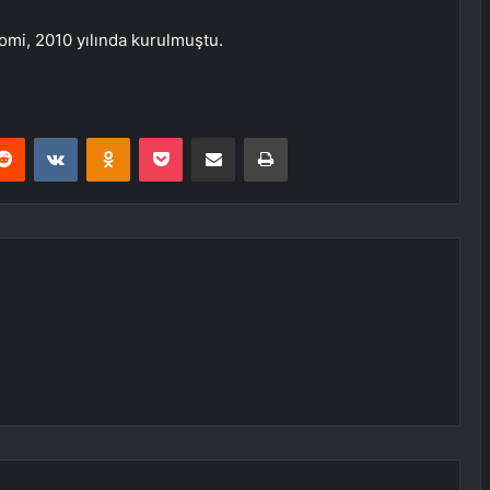
iaomi, 2010 yılında kurulmuştu.
erest
Reddit
VKontakte
Odnoklassniki
Pocket
E-Posta ile paylaş
Yazdır