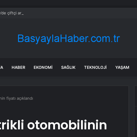
de çiftçi artan maliyetler nedeniyle tarlasını boş bıraktı
FA
HABER
EKONOMI
SAĞLIK
TEKNOLOJI
YAŞAM
nin fiyatı açıklandı
rikli otomobilinin