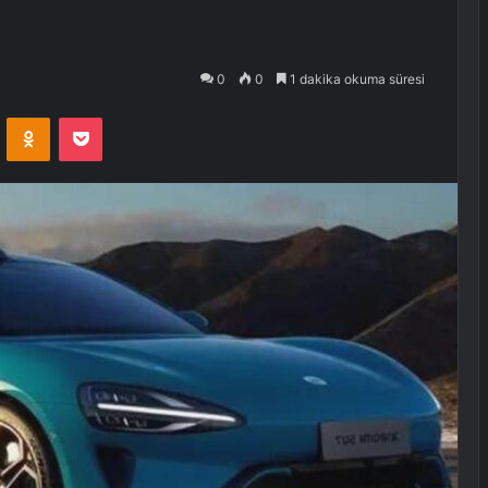
0
0
1 dakika okuma süresi
VKontakte
Odnoklassniki
Pocket