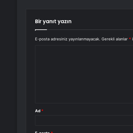
Bir yanıt yazın
E-posta adresiniz yayınlanmayacak.
Gerekli alanlar
*
i
Y
o
r
u
m
*
Ad
*