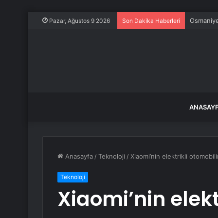
Osmaniye’
Pazar, Ağustos 9 2026
Son Dakika Haberleri
ANASAY
Anasayfa
/
Teknoloji
/
Xiaomi’nin elektrikli otomobili
Teknoloji
Xiaomi’nin elekt