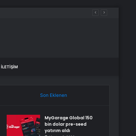
İLETIŞIM
Son Eklenen
MyGarage Global 150
bin dolar pre-seed
yatırım aldı