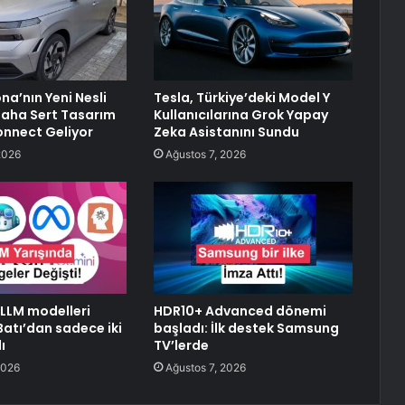
na’nın Yeni Nesli
Tesla, Türkiye’deki Model Y
 Daha Sert Tasarım
Kullanıcılarına Grok Yapay
onnect Geliyor
Zeka Asistanını Sundu
2026
Ağustos 7, 2026
 LLM modelleri
HDR10+ Advanced dönemi
Batı’dan sadece iki
başladı: İlk destek Samsung
ı
TV’lerde
2026
Ağustos 7, 2026