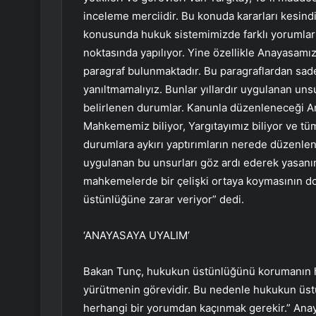
inceleme merciidir. Bu konuda kararları kesind
konusunda hukuk sistemimizde farklı yorumlar bu
noktasında yapılıyor. Yine özellikle Anayasamız
paragraf bulunmaktadır. Bu paragraflardan sa
yanıltmamalıyız. Bunlar yıllardır uygulanan un
belirlenen durumlar. Kanunla düzenleneceği An
Mahkememiz biliyor, Yargıtayımız biliyor ve tü
durumlara aykırı yaptırımların nerede düzenlendi
uygulanan bu unsurları göz ardı ederek yasanı
mahkemelerde bir çelişki ortaya koymasının 
üstünlüğüne zarar veriyor” dedi.
‘ANAYASAYA UYALIM’
Bakan Tunç, hukukun üstünlüğünü korumanın he
yürütmenin görevidir. Bu nedenle hukukun üs
herhangi bir yorumdan kaçınmak gerekir.” Anay