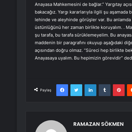
Anayasa Mahkemesini de bağlar.” Yargıtay açısın
bakacağız. Yargı kararlarıyla ilgili şu aşamad
lehinde ve aleyhinde görüşler var. Bu anlamda 
üstünlüğünü her zaman birlikte koruyalım. . M
şu tarafa, bu tarafa sürüklemeyelim. Bu anayas
maddenin bir paragrafını okuyup aşağıdaki diğ
açısından doğru olmaz. “Süreci hep birlikte b
Anayasaya uyalım. Bu hepimizin görevidir” ded
Facebook
Twitter
LinkedIn
Tumblr
Pint
Paylaş
RAMAZAN SÖKMEN