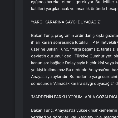
ışığında hareket etmesi gerekiyor. Bu deliller k
katilleri yargılanacak ve insanlık önünde hesap 
‘YARGI KARARINA SAYGI DUYACAĞIZ’
Bakan Tunç, programın ardından çıkışta gazetec
ihlali’ kararı sonrasında tutuklu TİP Milletveki
üzerine Bakan Tunç, “Yargı bağımsız, tarafsız,
devletin durumu” dedi. Türkiye Cumhuriyeti bi
kanunlara bağlıdır.Dolayısıyla hiçbir kişi vey
yetkiyi kullanamaz.Bu nedenle Anayasa’nın baz
Anayasa’ya aykırıdır. Bu nedenle yargı sürecini
sonucunda “Alınacak karara saygı duyacağız” d
‘MADDENİN FARKLI YORUMLARLA GÖZALDIĞI
Bakan Tunç, Anayasa’da yüksek mahkemelerin
yetkileri ve görevleri var. Yargıtay, 154. madd