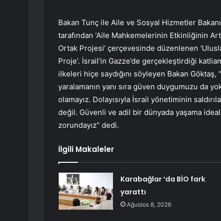
Bakan Tunç ile Aile ve Sosyal Hizmetler Bakan
tarafından ‘Aile Mahkemelerinin Etkinliğinin Art
Ortak Projesi’ çerçevesinde düzenlenen ‘Ulusl
Proje’. İsrail’in Gazze’de gerçekleştirdiği kat
ilkeleri hiçe saydığını söyleyen Bakan Göktaş, “
yaralamanın yanı sıra güven duygumuzu da yok 
olamayız. Dolayısıyla İsrail yönetiminin saldır
değil. Güvenli ve adil bir dünyada yaşama ideal
zorundayız” dedi.
İlgili Makaleler
Karabağlar ‘da BİO fark
yarattı
Ağustos 8, 2026