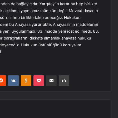
dan da bağlayıcıdır. Yargıtay’ın kararına hep birlikte
a bir açıklama yapmamız mümkün değil. Mevcut davanın
süreci hep birlikte takip edeceğiz. Hukukun
adem bu Anayasa yürürlükte, Anayasa’nın maddelerini
a yeni uygulanmadı. 83. madde yeni icat edilmedi. 83.
er paragraflarını dikkate almamak anayasa hukuku
ekleyeceğiz. Hukukun üstünlüğünü koruyalım.
i.
erest
Reddit
VKontakte
Odnoklassniki
Pocket
E-Posta ile paylaş
Yazdır