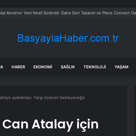
in tane arıyı tek bir amaç doğaya saldılar
FA
HABER
EKONOMI
SAĞLIK
TEKNOLOJI
YAŞAM
ahliye açıklaması: Yargı sürecini bekleyeceğiz
Can Atalay için