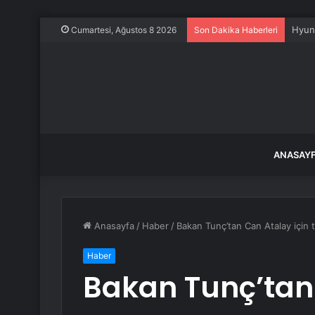
180 b
Cumartesi, Ağustos 8 2026
Son Dakika Haberleri
ANASAY
Anasayfa
/
Haber
/
Bakan Tunç’tan Can Atalay için t
Haber
Bakan Tunç’tan 