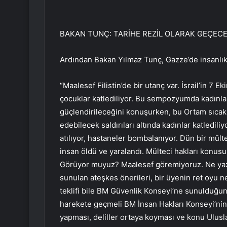
BAKAN TUNÇ: TARİHE REZİL OLARAK GEÇEC
Ardından Bakan Yılmaz Tunç, Gazze’de insanlık s
“Maalesef Filistin’de bir utanç var. İsrail’in 7 
çocuklar katlediliyor. Bu sempozyumda kadınları,
güçlendirileceğini konuşurken, bu Ortam sıcak, n
edebilecek saldırıları altında kadınlar katlediliy
atılıyor, hastaneler bombalanıyor. Dün bir mü
insan öldü ve yaralandı. Mülteci hakları konusu
Görüyor muyuz? Maalesef göremiyoruz. Ne yazık
sunulan ateşkes önerileri, bir üyenin ret oyu n
teklifi bile BM Güvenlik Konseyi’ne sunulduğun
harekete geçmeli BM İnsan Hakları Konseyi’nin
yapması, deliller ortaya koyması ve konu Ulu