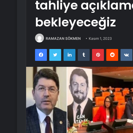
tahliye açıklama
bekleyeceğiz
RAMAZAN SÖKMEN
Kasım 1, 2023
Facebook
Twitter
LinkedIn
Tumblr
Pinterest
Reddit