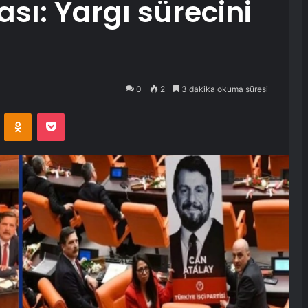
sı: Yargı sürecini
0
2
3 dakika okuma süresi
VKontakte
Odnoklassniki
Pocket