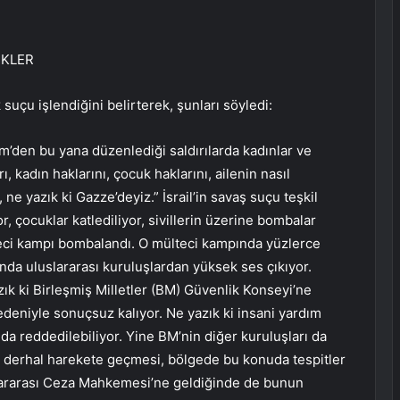
EKLER
uçu işlendiğini belirterek, şunları söyledi:
Ekim’den bu yana düzenlediği saldırılarda kadınlar ve
 kadın haklarını, çocuk haklarını, ailenin nasıl
e yazık ki Gazze’deyiz.” İsrail’in savaş suçu teşkil
or, çocuklar katlediliyor, sivillerin üzerine bombalar
lteci kampı bombalandı. O mülteci kampında yüzlerce
nda uluslararası kuruluşlardan yüksek ses çıkıyor.
 ki Birleşmiş Milletler (BM) Güvenlik Konseyi’ne
edeniyle sonuçsuz kalıyor. Ne yazık ki insani yardım
da reddedilebiliyor. Yine BM’nin diğer kuruluşları da
 derhal harekete geçmesi, bölgede bu konuda tespitler
slararası Ceza Mahkemesi’ne geldiğinde de bunun