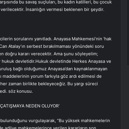
arşısında bu savaş suçluları, bu kadın katilleri, bu çocuk
verilecektir. İnsanlığın vermesi beklenen bir şeydir.
ilerin sorularını yanıtladı. Anayasa Mahkemesi’nin ‘hak
li Can Atalay’ın serbest bırakılmaması yönündeki soru
 en doğru kararı verecektir. Ama şunu söyleyelim;
r hukuk devletidir.Hukuk devletinde Herkes Anayasa ve
a kuruluş bağlı olduğumuz Anayasa’dan kaynaklanmayan
ı maddelerinin yorum farkıyla göz ardı edilmesi de
 her zaman birlikte bekleyeceğiz. Bu yargı süreci
edi. söz konusu.
 ÇATIŞMAYA NEDEN OLUYOR’
 bulunduğunu vurgulayarak, “Bu yüksek mahkemelerin
ede adliye mahkemelerince verilen kararların son