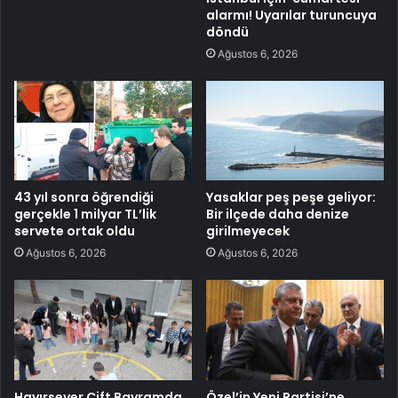
alarmı! Uyarılar turuncuya
döndü
Ağustos 6, 2026
43 yıl sonra öğrendiği
Yasaklar peş peşe geliyor:
gerçekle 1 milyar TL’lik
Bir ilçede daha denize
servete ortak oldu
girilmeyecek
Ağustos 6, 2026
Ağustos 6, 2026
Hayırsever Çift Bayramda
Özel’in Yeni Partisi’ne