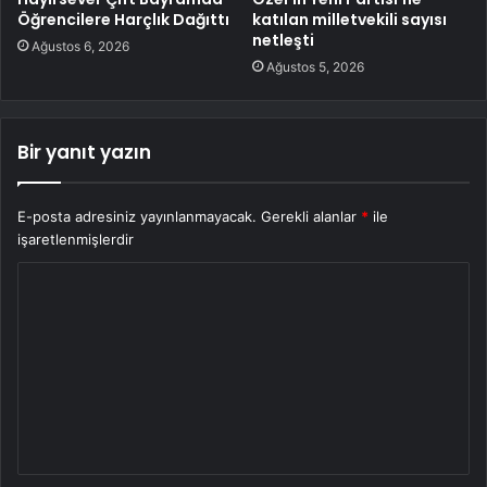
Öğrencilere Harçlık Dağıttı
katılan milletvekili sayısı
netleşti
Ağustos 6, 2026
Ağustos 5, 2026
Bir yanıt yazın
E-posta adresiniz yayınlanmayacak.
Gerekli alanlar
*
ile
işaretlenmişlerdir
Y
o
r
u
m
*