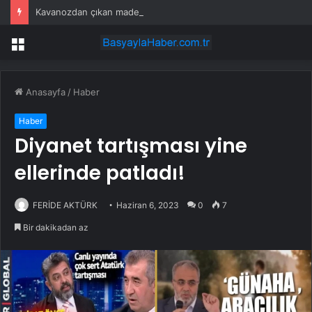
Kavanozdan çıkan madeni para 39 milyon lira kazandırdı
Menü
Anasayfa
/
Haber
Haber
Diyanet tartışması yine
ellerinde patladı!
FERİDE AKTÜRK
Haziran 6, 2023
0
7
Bir dakikadan az