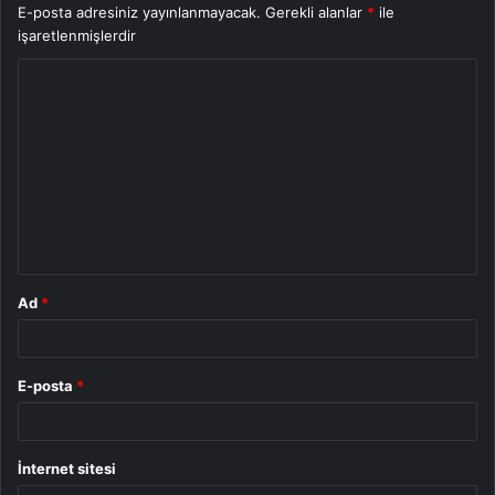
E-posta adresiniz yayınlanmayacak.
Gerekli alanlar
*
ile
işaretlenmişlerdir
Y
o
r
u
m
*
Ad
*
E-posta
*
İnternet sitesi