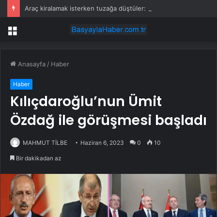
Araç kiralamak isterken tuzağa düştüler: Popüler sitenin birebir aynısını yaptılar
Menü
Anasayfa
/
Haber
Haber
Kılıçdaroğlu’nun Ümit
Özdağ ile görüşmesi başladı
MAHMUT TİLBE
Haziran 6, 2023
0
10
Bir dakikadan az