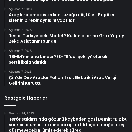
Ağustos 7, 2026
Araç kiralamak isterken tuzağa düştüler: Popüler
sitenin birebir aynısını yaptılar
Ağustos 7, 2026
Tesla, Türkiye’deki Model Y Kullanıcılarına Grok Yapay
Zeka Asistanını Sundu
Ağustos 7, 2026
TBMM’nin ana binası YES-TR’de ‘çok iyi’ olarak
sertifikalandırıldı
Ağustos 7, 2026
Çin’de Dev Araçlar Yolları Ezdi, Elektrikli Araç Vergi
Gelirini Kuruttu
Rastgele Haberler
Temmuz 24, 2025
Terör saldırısında gözünü kaybeden gazi Demir: “Biz bu
sürecin olumlu tarafına bakıp, artık hiçbir ocağa ateş
düşmeyeceğini ümit ederek süreci…