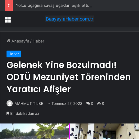
Yolcu uçağına savaş uçakları eşlik etti: Gerçek sonradan ortaya çıktı
Menü
Anasayfa
/
Haber
Haber
Gelenek Yine Bozulmadı!
ODTÜ Mezuniyet Töreninden
Yaratıcı Afişler
MAHMUT TİLBE
Temmuz 27, 2023
0
8
Bir dakikadan az