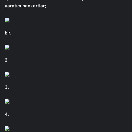
yaratıcı pankartlar;
bir.
2.
3.
4.