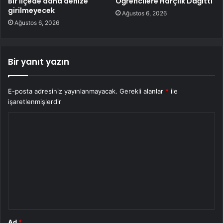
Bir ilçede daha denize
Öğrencilere Harçlık Dağıttı
girilmeyecek
Ağustos 6, 2026
Ağustos 6, 2026
Bir yanıt yazın
E-posta adresiniz yayınlanmayacak.
Gerekli alanlar
*
ile
işaretlenmişlerdir
Y
o
r
u
m
*
Ad
*