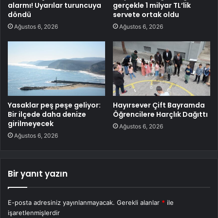
alarmı! Uyarılar turuncuya
gerçekle 1 milyar TL’lik
döndü
servete ortak oldu
Ağustos 6, 2026
Ağustos 6, 2026
Yasaklar peş peşe geliyor:
Hayırsever Çift Bayramda
Bir ilçede daha denize
Öğrencilere Harçlık Dağıttı
girilmeyecek
Ağustos 6, 2026
Ağustos 6, 2026
Bir yanıt yazın
E-posta adresiniz yayınlanmayacak.
Gerekli alanlar
*
ile
işaretlenmişlerdir