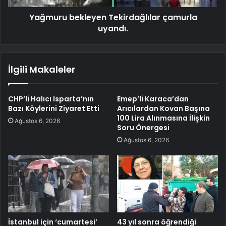
Yağmuru bekleyen Tekirdağlılar çamurla
uyandı.
İlgili Makaleler
CHP’li Halıcı Isparta’nın
Emep’li Karaca’dan
Bazı Köylerini Ziyaret Etti
Arıcılardan Kovan Başına
100 Lira Alınmasına İlişkin
Ağustos 6, 2026
Soru Önergesi
Ağustos 6, 2026
İstanbul için ‘cumartesi’
43 yıl sonra öğrendiği