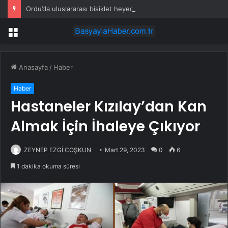
Ordu’da uluslararası bisiklet heyecanı
Menü
Anasayfa
/
Haber
Haber
Hastaneler Kızılay’dan Kan
Almak İçin İhaleye Çıkıyor
ZEYNEP EZGİ COŞKUN
Mart 29, 2023
0
6
1 dakika okuma süresi