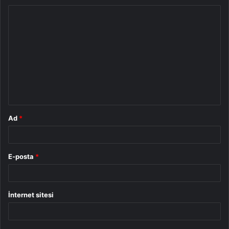
Y
o
r
u
m
*
Ad
*
E-posta
*
İnternet sitesi