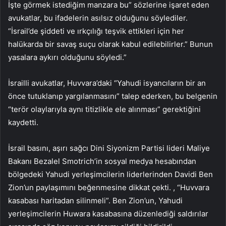
İşte görmek istediğim manzara bu” sözlerine işaret eden
avukatlar, bu ifadelerin asılsız olduğunu söylediler.
“İsrail’de şiddeti ve ırkçılığı teşvik ettikleri için her
halükarda bir savaş suçu olarak kabul edilebilirler.” Bunun
yasalara aykırı olduğunu söyledi.”
İsrailli avukatlar, Huvvara’daki “Yahudi isyancıların bir an
önce tutuklanıp yargılanmasını” talep ederken, bu belgenin
“terör olaylarıyla aynı titizlikle ele alınması” gerektiğini
kaydetti.
İsrail basını, aşırı sağcı Dini Siyonizm Partisi lideri Maliye
Bakanı Bezalel Smotrich’in sosyal medya hesabından
bölgedeki Yahudi yerleşimcilerin liderlerinden Davidi Ben
Zion’un paylaşımını beğenmesine dikkat çekti. , “Huvvara
kasabası haritadan silinmeli”. Ben Zion’un, Yahudi
yerleşimcilerin Huwara kasabasına düzenlediği saldırılar