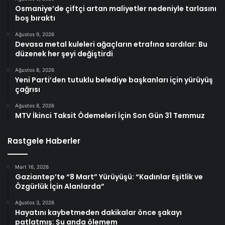
Osmaniye’de çiftçi artan maliyetler nedeniyle tarlasını
boş bıraktı
Ağustos 9, 2026
Devasa metal kuleleri ağaçların etrafına sardılar: Bu
düzenek her şeyi değiştirdi
Ağustos 8, 2026
Yeni Parti’den tutuklu belediye başkanları için yürüyüş
çağrısı
Ağustos 8, 2026
MTV İkinci Taksit Ödemeleri İçin Son Gün 31 Temmuz
Rastgele Haberler
Mart 16, 2026
Gaziantep’te “8 Mart” Yürüyüşü: “Kadınlar Eşitlik ve
Özgürlük İçin Alanlarda”
Ağustos 3, 2026
Hayatını kaybetmeden dakikalar önce şakayı
patlatmış: Şu anda ölemem