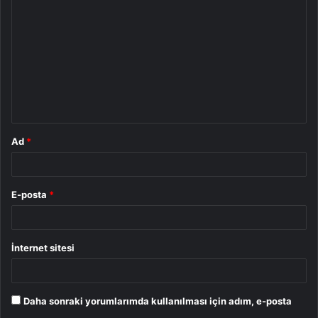
o
r
u
m
*
Ad
*
E-posta
*
İnternet sitesi
Daha sonraki yorumlarımda kullanılması için adım, e-posta