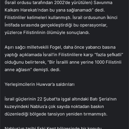
(İsrail ordusu tarafından 2002’de yürütülen) Savunma
Kalkanı Harekatı’ndan bu yana sağlanamadı” dedi.
Filistinliler kelimeleri kullanmıştı. İsrail ordusunun İkinci
İntifada sırasında gerçekleştirdiği bu operasyonlar,
yüzlerce Filistinlinin ölümüyle sonuçlandı.
Aşırı sağcı milletvekili Fogel, daha önce yabancı basına
yaptığı açıklamada İsrail’in Filistinlilere karşı “fazla şefkatli”
olduğunu belirterek, “Bir İsrailli anne yerine 1000 Filistinli
anne ağlasın” demişti. dedi.
Yerleşimcilerin Huwvar’a saldırıları
İsrail güçlerinin 22 Şubat’ta işgal altındaki Batı Şeria’nın
kuzeyindeki Nablus’a çok sayıda noktadan baskın
düzenlediği bölgede tansiyon yeniden tırmanmıştı.
Nablus’un tarihi Eski Kent bölgesinde bir konutu