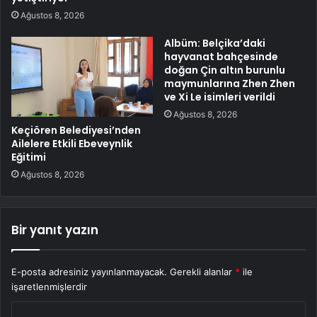
Ağustos 8, 2026
Albüm: Belçika’daki
hayvanat bahçesinde
doğan Çin altın burunlu
maymunlarına Zhen Zhen
ve Xi Le isimleri verildi
Ağustos 8, 2026
Keçiören Belediyesi’nden
Ailelere Etkili Ebeveynlik
Eğitimi
Ağustos 8, 2026
Bir yanıt yazın
E-posta adresiniz yayınlanmayacak.
Gerekli alanlar
*
ile
işaretlenmişlerdir
Y