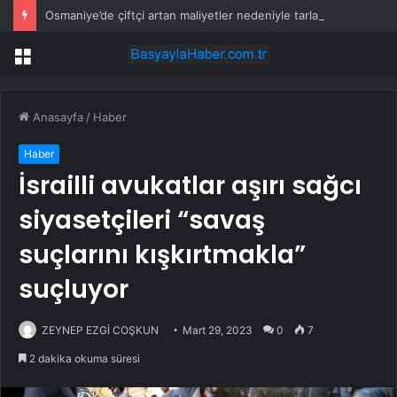
Osmaniye’de çiftçi artan maliyetler nedeniyle tarlasını boş bıraktı
Menü
Anasayfa
/
Haber
Haber
İsrailli avukatlar aşırı sağcı
siyasetçileri “savaş
suçlarını kışkırtmakla”
suçluyor
ZEYNEP EZGİ COŞKUN
Mart 29, 2023
0
7
2 dakika okuma süresi