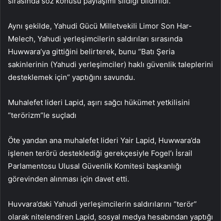
sırasında söz konusu paylaşımı sildiği bildirildi.
Aynı şekilde, Yahudi Gücü Milletvekili Limor Son Har-
Melech, Yahudi yerleşimcilerin saldırıları sırasında
Huwwara’ya gittiğini belirterek, bunu “Batı Şeria
sakinlerinin (Yahudi yerleşimciler) haklı güvenlik taleplerini
desteklemek için” yaptığını savundu.
Muhalefet lideri Lapid, aşırı sağcı hükümet yetkilisini
“terörizm”le suçladı
Öte yandan ana muhalefet lideri Yair Lapid, Huwwara’da
işlenen terörü desteklediği gerekçesiyle Fogel’ı İsrail
Parlamentosu Ulusal Güvenlik Komitesi başkanlığı
görevinden alınması için davet etti.
Huvvara’daki Yahudi yerleşimcilerin saldırılarını “terör”
olarak nitelendiren Lapid, sosyal medya hesabından yaptığı