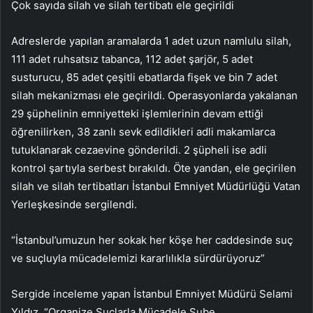
Çok sayıda silah ve silah tertibatı ele geçirildi
Adreslerde yapılan aramalarda 1 adet uzun namlulu silah,
111 adet ruhsatsız tabanca, 112 adet şarjör, 5 adet
susturucu, 85 adet çeşitli ebatlarda fişek ve bin 7 adet
silah mekanizması ele geçirildi. Operasyonlarda yakalanan
29 şüphelinin emniyetteki işlemlerinin devam ettiği
öğrenilirken, 38 zanlı sevk edildikleri adli makamlarca
tutuklanarak cezaevine gönderildi. 2 şüpheli ise adli
kontrol şartıyla serbest bırakıldı. Öte yandan, ele geçirilen
silah ve silah tertibatları İstanbul Emniyet Müdürlüğü Vatan
Yerleşkesinde sergilendi.
“İstanbul’umuzun her sokak her köşe her caddesinde suç
ve suçluyla mücadelemizi kararlılıkla sürdürüyoruz”
Sergide inceleme yapan İstanbul Emniyet Müdürü Selami
Yıldız, “Organize Suçlarla Mücadele Şube