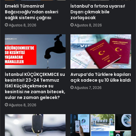
Emekli Tümamiral
İstanbul’a fırtına uyarısı!
Bağcıcıoğlu’ndan askeri
Dışarı çıkmak bile
sağlık sistemi çağrısı
zorlaşacak
Ağustos 8, 2026
Ağustos 8, 2026
İstanbul KÜÇÜKÇEKMECE su
Avrupa’da Türklere kapıları
kesintisi! 23-24 Temmuz
açık sadece şu 10 ülke kaldı
İSKİ Küçükçekmece su
Ağustos 7, 2026
kesintisi ne zaman bitecek,
sular ne zaman gelecek?
Ağustos 8, 2026