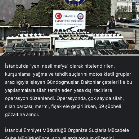
İstanbul’da “yeni nesil mafya” olarak nitelendirilen,
kurşunlama, yağma ve tehdit suçlarını motosikletli gruplar
aracılığıyla işleyen Gündoğmuşlar, Daltonlar çeteleri ile bu
yapılanmalara silah temin eden yasa dışı tacirlere
operasyon düzenlendi. Operasyonda, çok sayıda silah,
silah parçası, mermi, fişek ele geçirilirken, 69 şüpheli
gözaltına alındı.
İstanbul Emniyet Müdürlüğü Organize Suçlarla Mücadele
Şube Müdürlüğünce, son yıllarda toplum düzenini