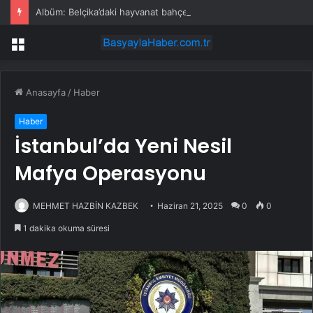
Albüm: Belçika’daki hayvanat bahçesinde doğan Çin altın burunlu maymunlarına Zhen Zhen ve Xi Le isimleri verildi
Menü
Anasayfa
/
Haber
Haber
İstanbul’da Yeni Nesil
Mafya Operasyonu
MEHMET HAZBİN KAZBEK
Haziran 21, 2025
0
0
1 dakika okuma süresi