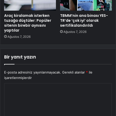
Araç kiralamak isterken
TBMM’nin ana binası YES-
tuzağa düştüler: Popüler
TR’de ‘çok iyi’ olarak
sitenin birebir aynısını
sertifikalandırıldı
yaptılar
Ağustos 7, 2026
Ağustos 7, 2026
Bir yanıt yazın
E-posta adresiniz yayınlanmayacak.
Gerekli alanlar
*
ile
işaretlenmişlerdir
Y
o
r
u