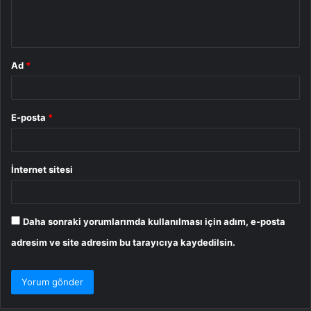
m
*
Ad
*
E-posta
*
İnternet sitesi
Daha sonraki yorumlarımda kullanılması için adım, e-posta
adresim ve site adresim bu tarayıcıya kaydedilsin.