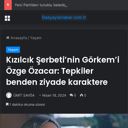
Yeni Parti’den tutuklu belediye başkanları için yürüyüş çağrısı
Menü
Anasayfa
/
Yaşam
Yaşam
Kızılcık Şerbeti’nin Görkem’i
Özge Özacar: Tepkiler
benden ziyade karaktere
ÜMİT SAVĞA
Nisan 18, 2024
0
0
1 dakika okuma süresi