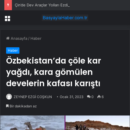
Çin’de Dev Araçlar Yolları Ezdi, Elektrikli Araç Vergi Gelirini Kuruttu
Menü
Anasayfa
/
Haber
Haber
Özbekistan’da çöle kar
yağdı, kara gömülen
develerin kafası karıştı
ZEYNEP EZGİ COŞKUN
Ocak 31, 2023
0
6
Bir dakikadan az