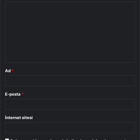
Y
o
r
u
m
*
Ad
*
E-posta
*
İnternet sitesi