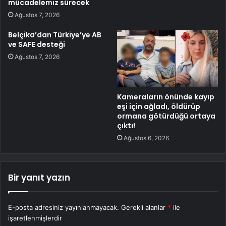
mücadelemiz sürecek
Ağustos 7, 2026
Belçika’dan Türkiye’ye AB
ve SAFE desteği
Ağustos 7, 2026
Kameraların önünde kayıp
eşi için ağladı, öldürüp
ormana götürdüğü ortaya
çıktı!
Ağustos 6, 2026
Bir yanıt yazın
E-posta adresiniz yayınlanmayacak.
Gerekli alanlar
*
ile
işaretlenmişlerdir