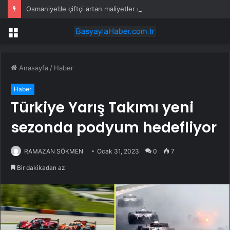
Osmaniye’de çiftçi artan maliyetler nedeniyle tarlasını boş bıraktı
Menü
Anasayfa
/
Haber
Haber
Türkiye Yarış Takımı yeni
sezonda podyum hedefliyor
RAMAZAN SÖKMEN
Ocak 31, 2023
0
7
Bir dakikadan az