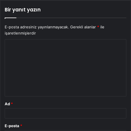
Bir yanıt yazın
E-posta adresiniz yayınlanmayacak.
Gerekli alanlar
*
ile
işaretlenmişlerdir
Y
o
r
u
m
*
Ad
*
E-posta
*