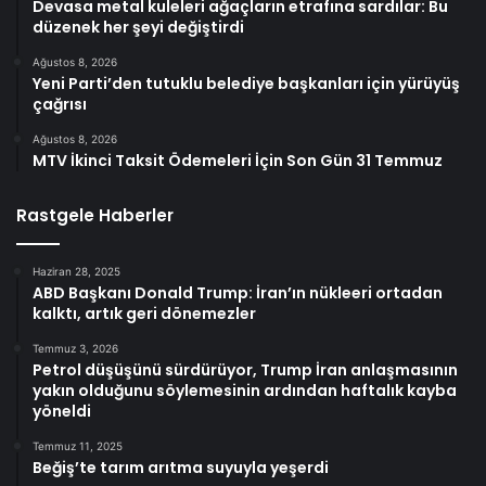
Devasa metal kuleleri ağaçların etrafına sardılar: Bu
düzenek her şeyi değiştirdi
Ağustos 8, 2026
Yeni Parti’den tutuklu belediye başkanları için yürüyüş
çağrısı
Ağustos 8, 2026
MTV İkinci Taksit Ödemeleri İçin Son Gün 31 Temmuz
Rastgele Haberler
Haziran 28, 2025
ABD Başkanı Donald Trump: İran’ın nükleeri ortadan
kalktı, artık geri dönemezler
Temmuz 3, 2026
Petrol düşüşünü sürdürüyor, Trump İran anlaşmasının
yakın olduğunu söylemesinin ardından haftalık kayba
yöneldi
Temmuz 11, 2025
Beğiş’te tarım arıtma suyuyla yeşerdi