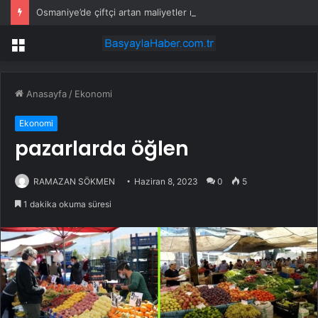
Osmaniye’de çiftçi artan maliyetler nedeniyle tarlasını boş bıraktı
Menü
Anasayfa
/
Ekonomi
Ekonomi
pazarlarda öğlen
RAMAZAN SÖKMEN
Haziran 8, 2023
0
5
1 dakika okuma süresi