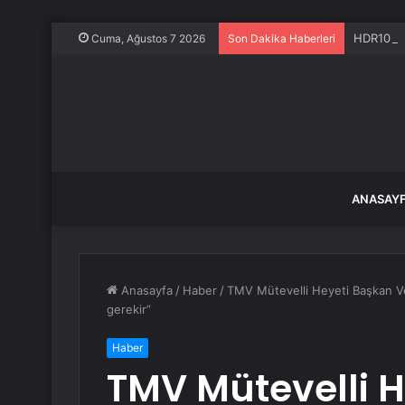
HDR10+ A
Cuma, Ağustos 7 2026
Son Dakika Haberleri
ANASAY
Anasayfa
/
Haber
/
TMV Mütevelli Heyeti Başkan Vek
gerekir”
Haber
TMV Mütevelli H