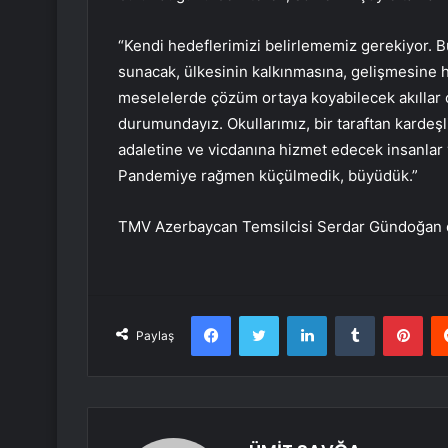
“Kendi hedeflerimizi belirlememiz gerekiyor. Bu
sunacak, ülkesinin kalkınmasına, gelişmesine 
meselelerde çözüm ortaya koyabilecek akıllar o
durumundayız. Okullarımız, bir taraftan kardeşl
adaletine ve vicdanına hizmet edecek insanlar 
Pandemiye rağmen küçülmedik, büyüdük.”
TMV Azerbaycan Temsilcisi Serdar Gündoğan da Az
Facebook
Twitter
LinkedIn
Tumblr
Pint
Paylaş