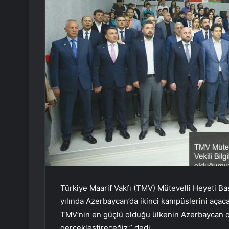
Türkiye Maarif Vakfı (TMV) Mütevelli Heyeti Baş
yılında Azerbaycan’da ikinci kampüslerini açaca
TMV’nin en güçlü olduğu ülkenin Azerbaycan o
gerçekleştireceğiz.” dedi.