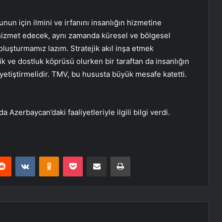
nun için ilmini ve irfanını insanlığın hizmetine
hizmet edecek, aynı zamanda küresel ve bölgesel
luşturmamız lazım. Stratejik akıl inşa etmek
ik ve dostluk köprüsü olurken bir taraftan da insanlığın
yetiştirmelidir. TMV, bu hususta büyük mesafe katetti.
erbaycan’daki faaliyetleriyle ilgili bilgi verdi.
erest
Reddit
VKontakte
Odnoklassniki
Pocket
E-Posta ile paylaş
Yazdır