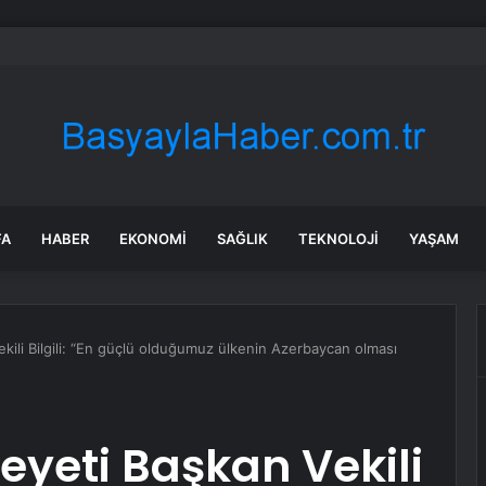
dvanced dönemi başladı: İlk destek Samsung TV’lerde
FA
HABER
EKONOMI
SAĞLIK
TEKNOLOJI
YAŞAM
ili Bilgili: “En güçlü olduğumuz ülkenin Azerbaycan olması
eyeti Başkan Vekili