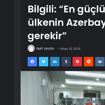
Bilgili: “En gü
ülkenin Azerba
gerekir”
ÜMİT SAVĞA
Nisan 22, 2024
Facebook
Twitter
LinkedIn
Tumblr
Pinterest
Reddit