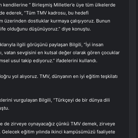
 kendilerine ” Birleşmiş Milletler’e üye tüm ülkelerde
ifade ederek, “Tüm TMV kadrosu, bu hedefi
tim üzerinden dostluklar kurmaya çalışıyoruz. Bunun
azife olduğunu düşünüyoruz.” diye konuştu.
arıyla ilgili görüşünü paylaşan Bilgili, “İyi insan
lı, vatan sevgisini en kutsal değer olarak gören çocuklar
msel usul takip ediyoruz.” ifadelerini kullandı.
oğru yol alıyoruz. TMV, dünyanın en iyi eğitim teşkilatı
ini vurgulayan Bilgili, “Türkçeyi de bir dünya dili
uştu.
akü’de de zirveye oynayacağız çünkü TMV demek, zirveye
 Gelecek eğitim yılında ikinci kampüsümüzü faaliyete