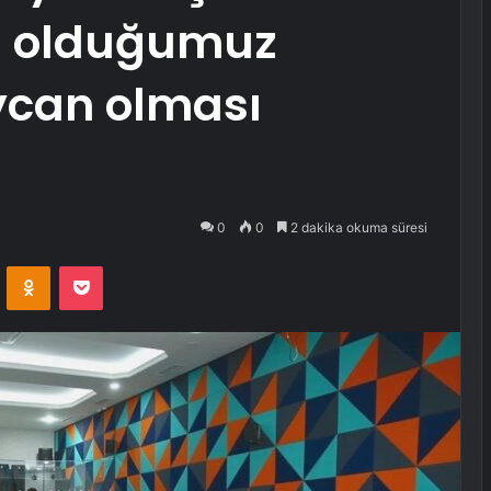
çlü olduğumuz
ycan olması
0
0
2 dakika okuma süresi
VKontakte
Odnoklassniki
Pocket