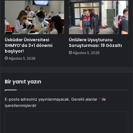
Üsküdar Üniversitesi
Ünlülere Uyuşturucu
SHMYO’da 3+1 dönemi
Soruşturması: 19 Gözaltı
başlıyor!
Ağustos 5, 2026
Ağustos 5, 2026
Bir yanıt yazın
E-posta adresiniz yayınlanmayacak.
Gerekli alanlar
*
ile
işaretlenmişlerdir
Y
o