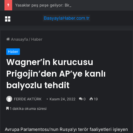
Yasaklar peş peşe geliyor: Bir ilçede daha denize girilmeyecek
Menü
Anasayfa
/
Haber
Haber
Wagner’in kurucusu
Prigojin’den AP’ye kanlı
balyozlu tehdit
FERİDE AKTÜRK
Kasım 24, 2022
0
19
1 dakika okuma süresi
Avrupa Parlamentosu’nun Rusya’yı terör faaliyetleri işleyen