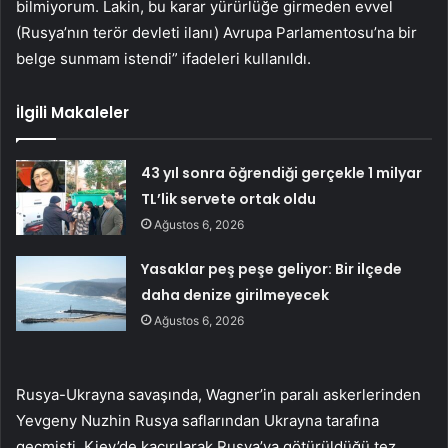
bilmiyorum. Lakin, bu karar yürürlüğe girmeden evvel
(Rusya’nın terör devleti ilanı) Avrupa Parlamentosu’na bir
belge sunmam istendi” ifadeleri kullanıldı.
İlgili Makaleler
43 yıl sonra öğrendiği gerçekle 1 milyar
TL’lik servete ortak oldu
Ağustos 6, 2026
Yasaklar peş peşe geliyor: Bir ilçede
daha denize girilmeyecek
Ağustos 6, 2026
Rusya-Ukrayna savaşında, Wagner’in paralı askerlerinden
Yevgeny Nuzhin Rusya saflarından Ukrayna tarafına
geçmişti. Kiev’de kaçırılarak Rusya’ya götürüldüğü tez