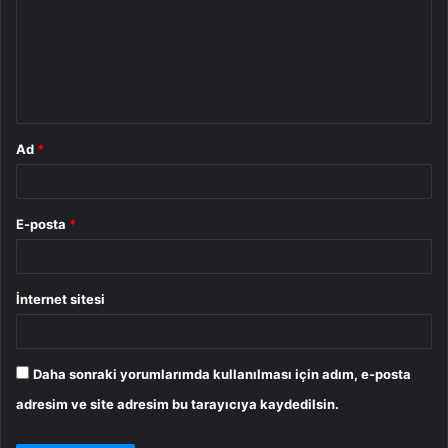
r
u
m
*
Ad
*
E-posta
*
İnternet sitesi
Daha sonraki yorumlarımda kullanılması için adım, e-posta
adresim ve site adresim bu tarayıcıya kaydedilsin.