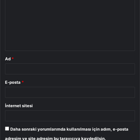
o
r
u
m
*
Ad
*
E-posta
*
İnternet sitesi
Daha sonraki yorumlarımda kullanılması için adım, e-posta
adresim ve site adresim bu tarayıcıya kaydedilsin.