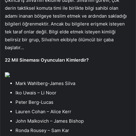
çıkınca iş Silva’nın ekibine düşer. Silva’nın görevi, çok
derin taktiksel komuta timi ile birlikte bilgi sahibi olan
adamı inanan bölgeye teslim etmek ve ardından sakladığı
bilgileri öğrenmektir. Ancak bu bilgilere erişmek isteyen
tek taraf onlar değil. Bilgi elde etmek isteyen kimliği
belirsiz bir grup, Silva’nın ekibiyle ölümcül bir çaba
başlatır…
22 Mil Sineması Oyuncuları Kimlerdir?
Mark Wahlberg-James Silva
Iko Uwais – Li Noor
Peter Berg-Lucas
Lauren Cohan – Alice Kerr
John Malkovich – James Bishop
Ronda Rousey – Sam Kar