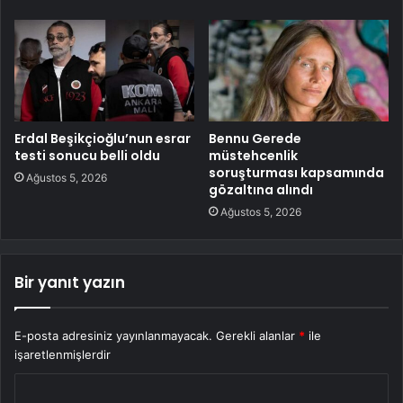
Erdal Beşikçioğlu’nun esrar
Bennu Gerede
testi sonucu belli oldu
müstehcenlik
soruşturması kapsamında
Ağustos 5, 2026
gözaltına alındı
Ağustos 5, 2026
Bir yanıt yazın
E-posta adresiniz yayınlanmayacak.
Gerekli alanlar
*
ile
işaretlenmişlerdir
Y