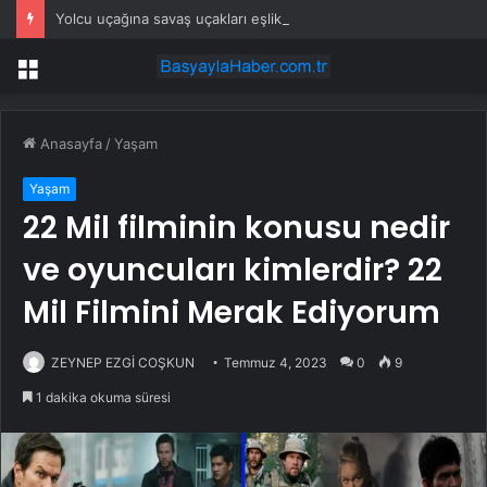
Yolcu uçağına savaş uçakları eşlik etti: Gerçek sonradan ortaya çıktı
Menü
Anasayfa
/
Yaşam
Yaşam
22 Mil filminin konusu nedir
ve oyuncuları kimlerdir? 22
Mil Filmini Merak Ediyorum
ZEYNEP EZGİ COŞKUN
Temmuz 4, 2023
0
9
1 dakika okuma süresi