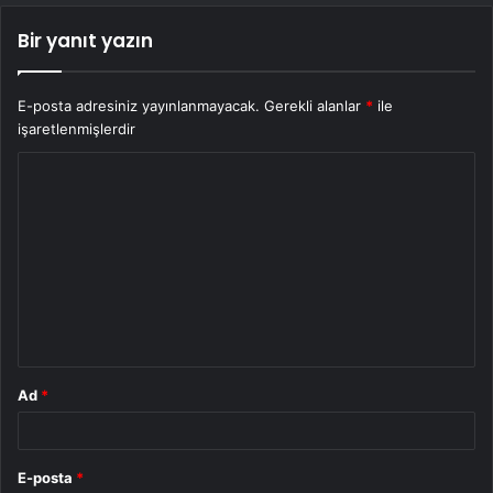
Bir yanıt yazın
E-posta adresiniz yayınlanmayacak.
Gerekli alanlar
*
ile
işaretlenmişlerdir
Y
o
r
u
m
*
Ad
*
E-posta
*