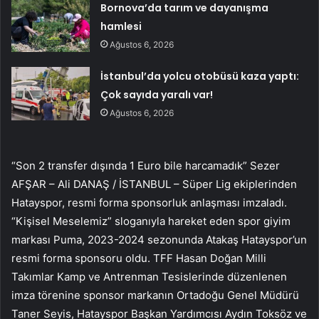
Bornova’da tarım ve dayanışma
hamlesi
Ağustos 6, 2026
İstanbul’da yolcu otobüsü kaza yaptı:
Çok sayıda yaralı var!
Ağustos 6, 2026
“Son 2 transfer dışında 1 Euro bile harcamadık” Sezer
AFŞAR – Ali DANAŞ / İSTANBUL – Süper Lig ekiplerinden
Hatayspor, resmi forma sponsorluk anlaşması imzaladı.
“Kişisel Meselemiz” sloganıyla hareket eden spor giyim
markası Puma, 2023-2024 sezonunda Atakaş Hatayspor’un
resmi forma sponsoru oldu. TFF Hasan Doğan Milli
Takımlar Kamp ve Antrenman Tesislerinde düzenlenen
imza törenine sponsor markanın Ortadoğu Genel Müdürü
Taner Seyis, Hatayspor Başkan Yardımcısı Aydın Toksöz ve