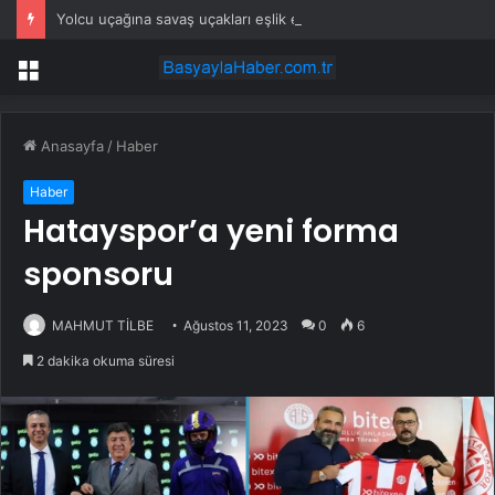
Yolcu uçağına savaş uçakları eşlik etti: Gerçek sonradan ortaya çıktı
Menü
Anasayfa
/
Haber
Haber
Hatayspor’a yeni forma
sponsoru
MAHMUT TİLBE
Ağustos 11, 2023
0
6
2 dakika okuma süresi