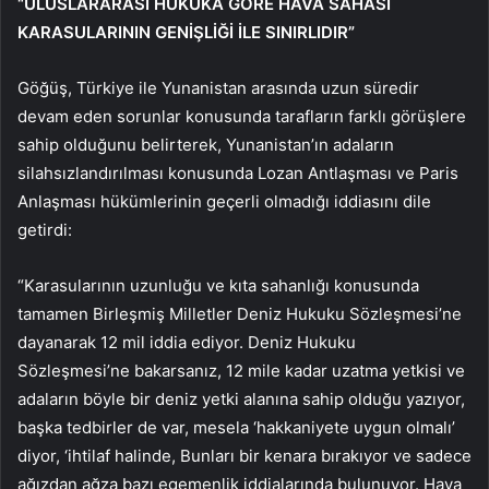
“ULUSLARARASI HUKUKA GÖRE HAVA SAHASI
KARASULARININ GENİŞLİĞİ İLE SINIRLIDIR”
Göğüş, Türkiye ile Yunanistan arasında uzun süredir
devam eden sorunlar konusunda tarafların farklı görüşlere
sahip olduğunu belirterek, Yunanistan’ın adaların
silahsızlandırılması konusunda Lozan Antlaşması ve Paris
Anlaşması hükümlerinin geçerli olmadığı iddiasını dile
getirdi:
“Karasularının uzunluğu ve kıta sahanlığı konusunda
tamamen Birleşmiş Milletler Deniz Hukuku Sözleşmesi’ne
dayanarak 12 mil iddia ediyor. Deniz Hukuku
Sözleşmesi’ne bakarsanız, 12 mile kadar uzatma yetkisi ve
adaların böyle bir deniz yetki alanına sahip olduğu yazıyor,
başka tedbirler de var, mesela ‘hakkaniyete uygun olmalı’
diyor, ‘ihtilaf halinde, Bunları bir kenara bırakıyor ve sadece
ağızdan ağza bazı egemenlik iddialarında bulunuyor. Hava