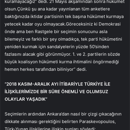
kuramayacağız” dedi. 21 Mayıs akşamından sonra hükümet
olsun.Çünkü şu ana kadar yayınlanan tüm anketlere
baktığınızda iktidar partisinin tek başına hükümet kurmaya
yetecek kadar oyu olmayacak.Göreceksiniz ki Demokrasi
önde ama ben Rastgele bir seçimin sonucunu asla
bilemeyiz ve farklı bir şey olmadıkça, tek parti hükümetini
yeniden kurmak için sandalyelerin yüzde 50’sinden
fazlasını alacak gibi görünmüyor. 1. ve 2. partilerin sözde
büyük koalisyon hükümeti kurma ihtimalini öngörmediği
hemen herkes tarafından biliniyor” dedi.
“2018 KASIM-ARALIK AYI İTİBARİYLE TÜRKİYE İLE
İLİŞKİLERİMİZDE BİR SÜRE ÖNEMLİ VE OLUMSUZ
OLAYLAR YAŞADIK”
Seçimlerin ardından Ankara’dan nasıl bir çizgi çıkacağının
dikkate alınması gerektiğini belirten Paraskevopoulos,
Türk-Yunan ilişkilerine ilişkin şunları söyledi: