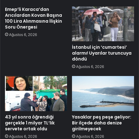
Emep’li Karaca’dan
Arıcılardan Kovan Başına
100 Lira Alınmasına İlişkin
Soru Önergesi
Ağustos 6, 2026
İstanbul için ‘cumartesi’
alarmı! Uyarılar turuncuya
döndü
Ağustos 6, 2026
43 yıl sonra öğrendiği
Yasaklar peş peşe geliyor:
gerçekle 1 milyar TL’lik
Bir ilçede daha denize
servete ortak oldu
girilmeyecek
Ağustos 6, 2026
Ağustos 6, 2026