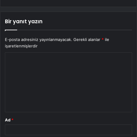
Bir yanıt yazın
E-posta adresiniz yayınlanmayacak.
Gerekli alanlar
*
ile
işaretlenmişlerdir
Y
o
r
u
m
*
Ad
*