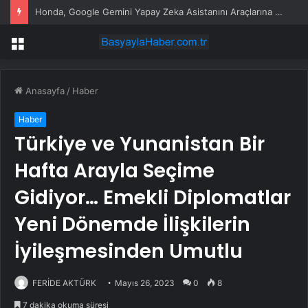
Honda, Google Gemini Yapay Zeka Asistanını Araçlarına Entegre Ediyor
Menü
Anasayfa
/
Haber
Haber
Türkiye ve Yunanistan Bir
Hafta Arayla Seçime
Gidiyor… Emekli Diplomatlar
Yeni Dönemde İlişkilerin
İyileşmesinden Umutlu
FERİDE AKTÜRK
Mayıs 26, 2023
0
8
7 dakika okuma süresi