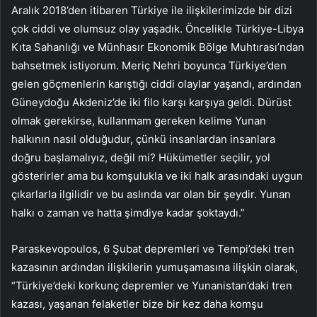
Aralık 2018’den itibaren Türkiye ile ilişkilerimizde bir dizi
çok ciddi ve olumsuz olay yaşadık. Öncelikle Türkiye-Libya
Kıta Sahanlığı ve Münhasır Ekonomik Bölge Muhtırası’ndan
bahsetmek istiyorum. Meriç Nehri boyunca Türkiye’den
gelen göçmenlerin karıştığı ciddi olaylar yaşandı, ardından
Güneydoğu Akdeniz’de iki filo karşı karşıya geldi. Dürüst
olmak gerekirse, kullanmam gereken kelime Yunan
halkının nasıl olduğudur, çünkü insanlardan insanlara
doğru başlamalıyız, değil mi? Hükümetler seçilir, yol
gösterirler ama bu komşulukla ve iki halk arasındaki uygun
çıkarlarla ilgilidir ve bu aslında var olan bir şeydir. Yunan
halkı o zaman ve hatta şimdiye kadar şoktaydı.”
Paraskevopoulos, 6 Şubat depremleri ve Tempi’deki tren
kazasının ardından ilişkilerin yumuşamasına ilişkin olarak,
“Türkiye’deki korkunç depremler ve Yunanistan’daki tren
kazası, yaşanan felaketler bize bir kez daha komşu